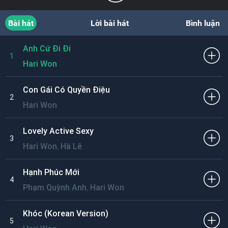
Bài hát
Lời bài hát
Bình luận
Anh Cứ Đi Đi
1
Hari Won
Con Gái Có Quyền Điệu
2
Hari Won
Lovely Active Sexy
3
,
Hari Won
Hà Lê
Hạnh Phúc Mới
4
,
Phạm Quỳnh Anh
Hari Won
Khóc (Korean Version)
5