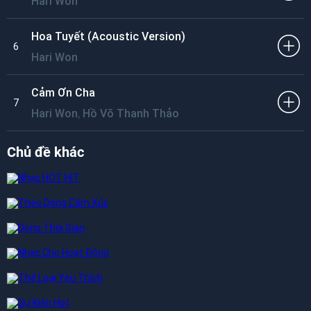
Hari Won
Hoa Tuyết (Acoustic Version)
6
Hari Won
Cảm Ơn Cha
7
,
Hari Won
Hồ Võ Thanh Thảo
Chủ đề khác