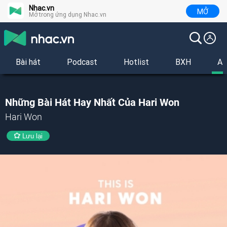
Nhac.vn
MỞ
Mở trong ứng dụng Nhac.vn
Bài hát
Podcast
Hotlist
BXH
Al
Những Bài Hát Hay Nhất Của Hari Won
Hari Won
Lưu lại