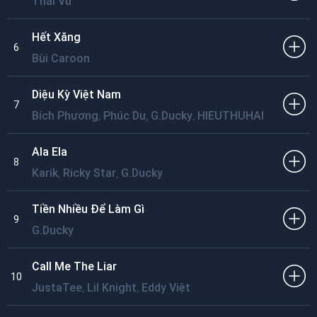
Thái Vũ
Hết Xăng
6
Bùi Caroon
Diệu Kỳ Việt Nam
7
,
,
,
Bích Phương
Phúc Du
G.Ducky
HIEUTHUHAI
Ala Ela
8
,
,
Karik
Ricky Star
G.Ducky
Tiền Nhiều Để Làm Gì
9
G.Ducky
Call Me The Liar
10
,
,
JustaTee
Lil Knight
Eddy Việt