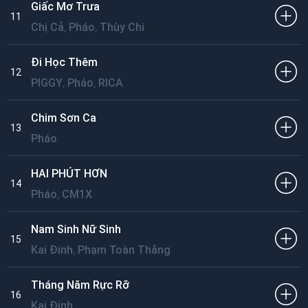
Giấc Mơ Trưa
11
,
,
Chị Cả
Pháo
Thùy Chi
Đi Học Thêm
12
,
,
PIGGY
Pháo
RICA
Chim Sơn Ca
13
Pháo
HAI PHÚT HƠN
14
,
Pháo
CM1X
Nam Sinh Nữ Sinh
15
,
Kai Đinh
Phạm Toàn Thắng
Tháng Năm Rực Rỡ
16
Kai Đinh