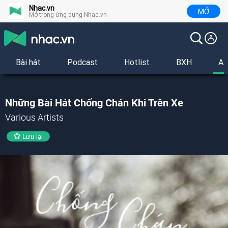
Nhac.vn
MỞ
Mở trong ứng dụng Nhac.vn
Bài hát
Podcast
Hotlist
BXH
Al
Những Bài Hát Chống Chán Khi Trên Xe
Various Artists
Lưu lại