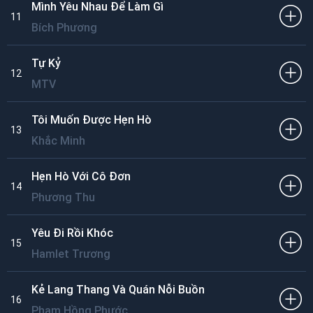
Mình Yêu Nhau Để Làm Gì
11
Bích Phương
Tự Kỷ
12
MTV
Tôi Muốn Được Hẹn Hò
13
Khắc Minh
Hẹn Hò Với Cô Đơn
14
Phương Thu
Yêu Đi Rồi Khóc
15
Hamlet Trương
Kẻ Lang Thang Và Quán Nỗi Buồn
16
Phạm Hồng Phước