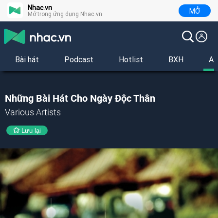
Nhac.vn
MỞ
Mở trong ứng dụng Nhac.vn
Bài hát
Podcast
Hotlist
BXH
Al
Những Bài Hát Cho Ngày Độc Thân
Various Artists
Lưu lại