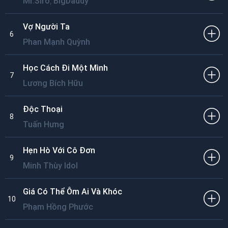
,
Mr.Siro
BigDaddy
Vợ Người Ta
6
Phan Mạnh Quỳnh
Học Cách Đi Một Mình
7
Lương Bích Hữu
Độc Thoại
8
Tuấn Hưng
Hẹn Hò Với Cô Đơn
9
Minh Thùy Idol
Giá Có Thể Ôm Ai Và Khóc
10
Phạm Hồng Phước