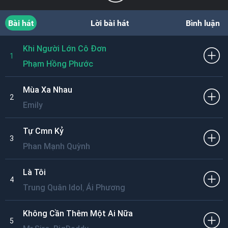
Bài hát
Lời bài hát
Bình luận
Khi Người Lớn Cô Đơn
1
Phạm Hồng Phước
Mùa Xa Nhau
2
Emily
Tự Cmn Kỷ
3
Phan Mạnh Quỳnh
Là Tôi
4
,
Trung Quân Idol
Ái Phương
Không Cần Thêm Một Ai Nữa
5