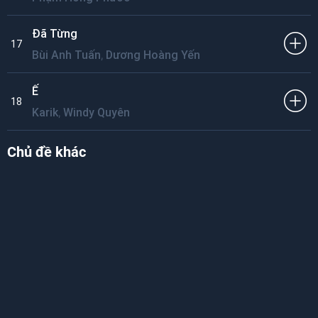
Đã Từng
17
,
Bùi Anh Tuấn
Dương Hoàng Yến
Ế
18
,
Karik
Windy Quyên
Chủ đề khác