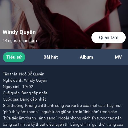
Windy Quyên
Quan tâm
14 người quan tâm
Tiểu sử
Bài hát
Album
MV
Tên thật:
Ngô Đỗ Quyên
Nghệ danh:
Windy Quyên
Ngày sinh:
19/02
Quê quán:
Đang cập nhật
Quốc gia:
Đang cập nhật
Giải thưởng:
Không chỉ thành công với vai trò của một ca sĩ hay một
"phù thủy âm thanh" - người luôn giữ vai trò là "linh hồn" trong các
"bữa tiệc âm thanh - ánh sáng". Ngoài phong cách ấn tượng tạo nên
bằng cá tính và kỹ thuật điêu luyện thì bằng chính "gu" thời trang của