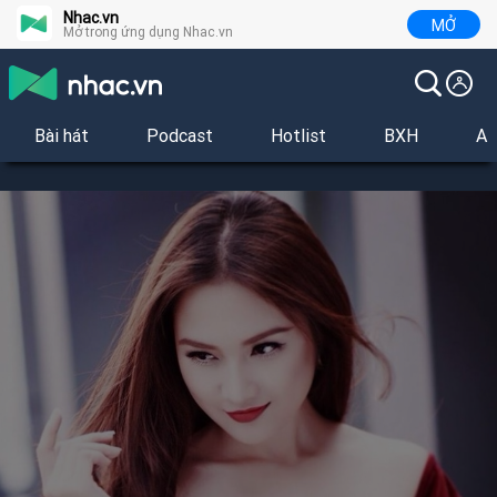
Nhac.vn
MỞ
Mở trong ứng dụng Nhac.vn
Bài hát
Podcast
Hotlist
BXH
Al