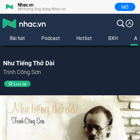
Nhac.vn
MỞ
Mở trong ứng dụng Nhac.vn
Bài hát
Podcast
Hotlist
BXH
Al
Như Tiếng Thở Dài
Trịnh Công Sơn
Lưu lại