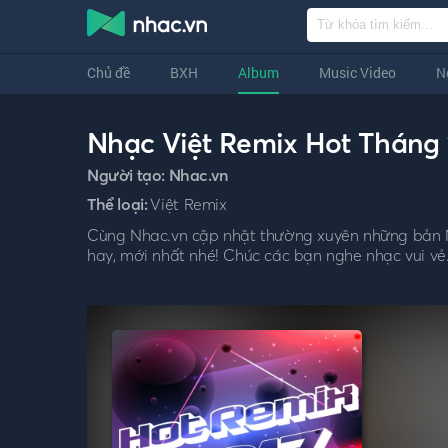
Chủ đề
BXH
Album
Music Video
N
Nhạc Việt Remix Hot Tháng 
Người tạo:
Nhac.vn
Thể loại:
Việt Remix
Cùng Nhac.vn cập nhật thường xuyên những bản N
hay, mới nhất nhé! Chúc các bạn nghe nhạc vui vẻ