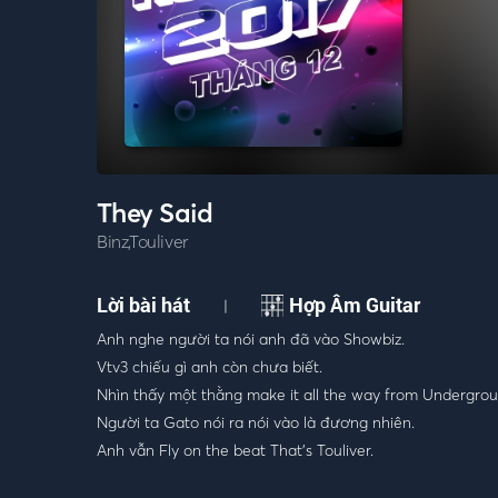
They Said
Binz,Touliver
Lời bài hát
Hợp Âm Guitar
|
Anh nghe người ta nói anh đã vào Showbiz.
Vtv3 chiếu gì anh còn chưa biết.
Nhìn thấy một thằng make it all the way from Undergrou
Người ta Gato nói ra nói vào là đương nhiên.
Anh vẫn Fly on the beat That's Touliver.