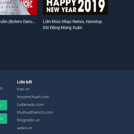
Bài Thánh Ca Buồn (Bolero Dance Remix)
Liên khúc Nhạc Remix, Nonstop
Sôi Động Mừng Xuân
Liên kết
ho
topi.vn
hopamchuan.com
tudienwiki.com
e
thuthuattienich.com
id
blogradio.vn
waka.vn