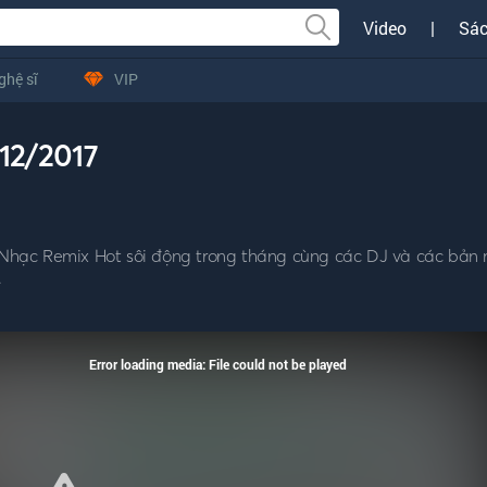
Video
|
Sác
ghệ sĩ
VIP
12/2017
hạc Remix Hot sôi động trong tháng cùng các DJ và các bản 
.
Error loading media: File could not be played