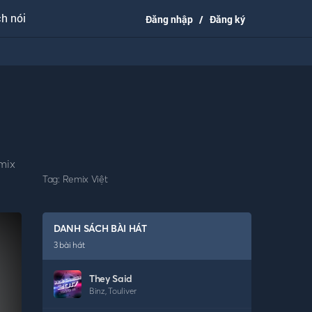
h nói
Đăng nhập
/
Đăng ký
mix
Tag:
Remix Việt
DANH SÁCH BÀI HÁT
3
bài hát
They Said
Binz
,
Touliver