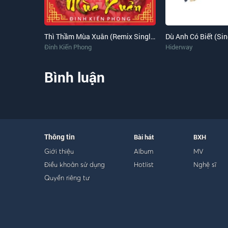
Nghe nói con gái như em rất là khó gần.
Nến những quan tâm bình thường em đâu có cần.
Nghe nói Hater em nhiều như là Andree
Thì Thầm Mùa Xuân (Remix Single)
Dù Anh Có Biết (Sin
Damn girl anh là Fan đấy.
Đinh Kiến Phong
Hiderway
Yeah, nghe nói anh chỉ rap toàn là love song vậy
Bình luận
Đâu phải là UG thế tôi chết không
Nghe nói môi em đậm như là XO vậy
Em có cần ai giúp làm mờ đi vết son này.
Nghe nói rượu này ngọt nên anh chỉ nhấp môi
Nghe nói em chỉ ra đường khi trời sắp tối
Thông tin
Bài hát
BXH
Giới thiệu
Album
MV
Cuộc tình dài nhất của em chỉ đến nửa năm thôi
Điều khoản sử dụng
Hotlist
Nghệ sĩ
Nghe nói đường vào tim em hơi lắm lối
Quyền riêng tư
Nghe nói viên này ảo nên anh thôi ngậm
Nghe nói bông này strong nên anh roll chậm
Nghe nói đi qua đây không nên nẹt bô