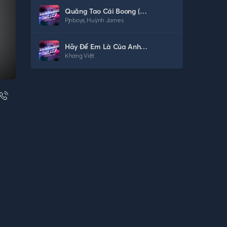
Quăng Tao Cái Boong (C'Six Remix)
Pjnboys
,
Huỳnh James
Hãy Để Em Là Của Anh (Remix Vinahouse)
Khang Việt