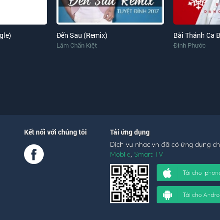
gle)
Đến Sau (Remix)
Lâm Chấn Kiệt
Đình Phước
Kết nối với chúng tôi
Tải ứng dụng
Dịch vụ nhac.vn đã có ứng dụng c
Mobile
,
Smart TV
Tải cho iphon
Tải cho Andro