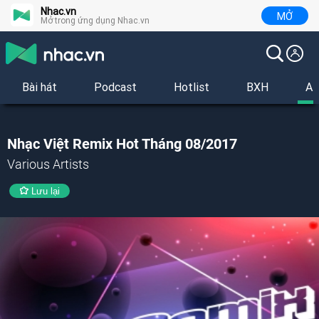
Nhac.vn
MỞ
Mở trong ứng dụng Nhac.vn
Bài hát
Podcast
Hotlist
BXH
Al
Nhạc Việt Remix Hot Tháng 08/2017
Various Artists
Lưu lại