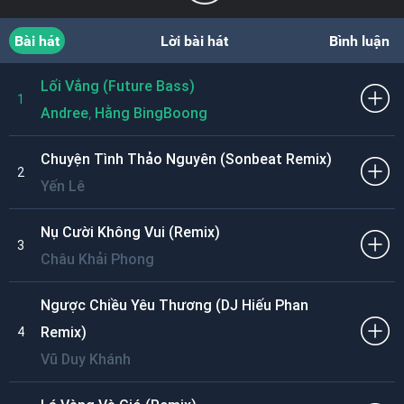
Bài hát
Lời bài hát
Bình luận
Lối Vắng (Future Bass)
1
,
Andree
Hằng BingBoong
Chuyện Tình Thảo Nguyên (Sonbeat Remix)
2
Yến Lê
Nụ Cười Không Vui (Remix)
3
Châu Khải Phong
Ngược Chiều Yêu Thương (DJ Hiếu Phan
Remix)
4
Vũ Duy Khánh