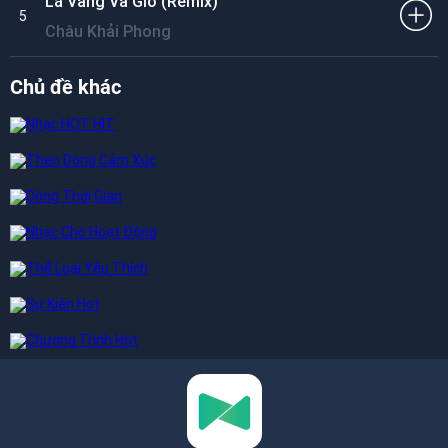
Lá Vàng Và Gió (Remix)
5
Châu Khải Phong
Chủ đề khác