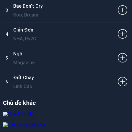
Bae Don't Cry
3
,
Koo
Dream
Giản Đơn
4
,
NHA
Ry2C
Ngộ
5
Magazine
Đốt Cháy
6
Linh Cáo
Chủ đề khác