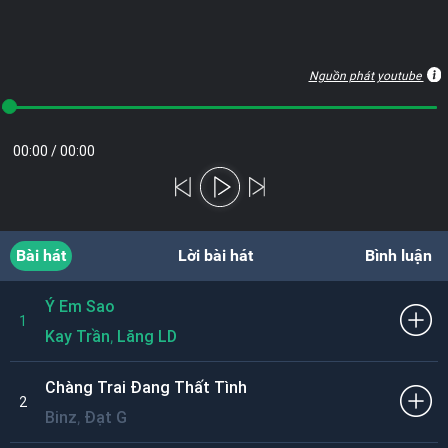
Nguồn phát youtube
00:00
/
00:00
Bài hát
Lời bài hát
Bình luận
Ý Em Sao
1
,
Kay Trần
Lăng LD
Chàng Trai Đang Thất Tình
2
,
Binz
Đạt G