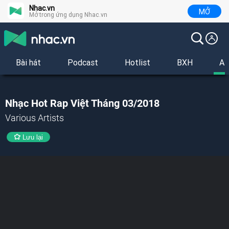
Nhac.vn
MỞ
Mở trong ứng dụng Nhac.vn
Bài hát
Podcast
Hotlist
BXH
Al
Nhạc Hot Rap Việt Tháng 03/2018
Various Artists
Lưu lại