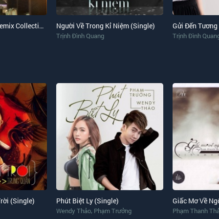
Trịnh Đình Quang Remix Collection 2017
Người Về Trong Kỉ Niệm (Single)
Gửi Đến Tương 
Trịnh Đình Quang
Trịnh Đình Quan
rời (Single)
Phút Biệt Ly (Single)
Giấc Mơ Về Ng
,
Wendy Thảo
Phạm Trưởng
Phạm Thanh Th