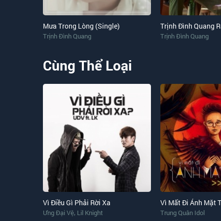
Mưa Trong Lòng (Single)
Trịnh Đình Quang
Trịnh Đình Quang
Cùng Thể Loại
Vì Điều Gì Phải Rời Xa
Vì Mất Đi Ánh Mặt T
,
Ưng Đại Vệ
Lil Knight
Trung Quân Idol