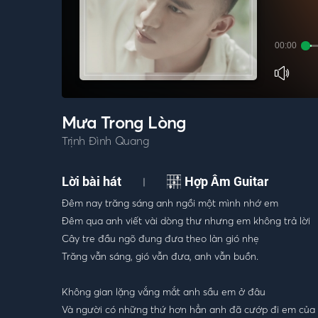
00:00
Mưa Trong Lòng
Trịnh Đình Quang
Lời bài hát
Hợp Âm Guitar
|
Đêm nay trăng sáng anh ngồi một mình nhớ em
Đêm qua anh viết vài dòng thư nhưng em không trả lời
Cây tre đầu ngõ đung đưa theo làn gió nhẹ
Trăng vẫn sáng, gió vẫn đưa, anh vẫn buồn.
Không gian lặng vắng mắt anh sầu em ở đâu
Và người có những thứ hơn hẳn anh đã cướp đi em của