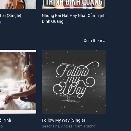
Lai (Single)
Những Bài Hát Hay Nhất Của Trịnh
Đình Quang
g
Xem thêm
ôi Nhà
Follow My Way (Single)
,
ảo
Seachains
Andiez (Nam Trương)