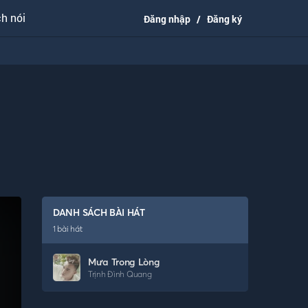
h nói
Đăng nhập
/
Đăng ký
DANH SÁCH BÀI HÁT
1
bài hát
Mưa Trong Lòng
Trịnh Đình Quang