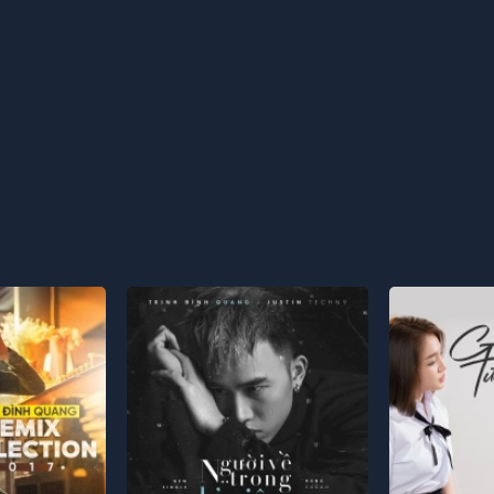
anh
ấy em.