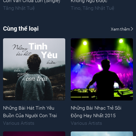
Con Vẫn Chưa Lớn (Single)
Không Ngủ Được
Tăng Nhật Tuệ
Tino
,
Tăng Nhật Tuệ
Cùng thể loại
Xem thêm
Những Bài Hát Tình Yêu
Những Bài Nhạc Trẻ Sôi
Buồn Của Người Con Trai
Động Hay Nhất 2015
Various Artists
Various Artists