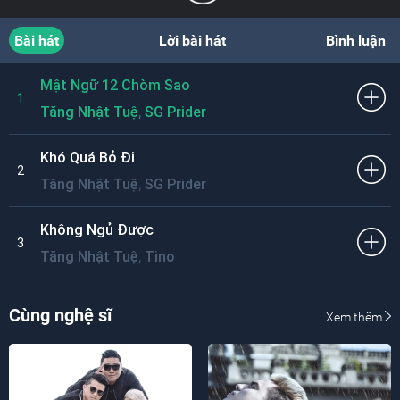
Bài hát
Lời bài hát
Bình luận
Mật Ngữ 12 Chòm Sao
1
,
Tăng Nhật Tuệ
SG Prider
Khó Quá Bỏ Đi
2
,
Tăng Nhật Tuệ
SG Prider
Không Ngủ Được
3
,
Tăng Nhật Tuệ
Tino
Cùng nghệ sĩ
Xem thêm