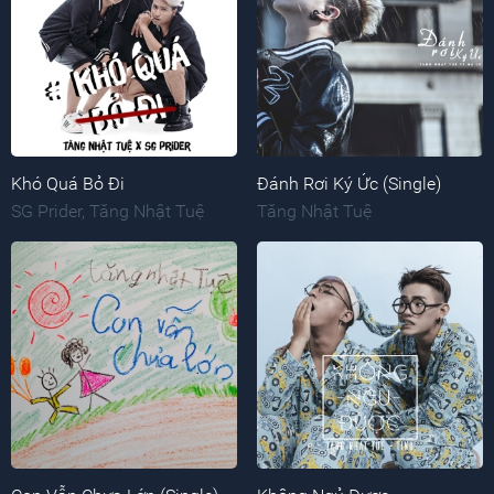
Khó Quá Bỏ Đi
Đánh Rơi Ký Ức (Single)
SG Prider
,
Tăng Nhật Tuệ
Tăng Nhật Tuệ