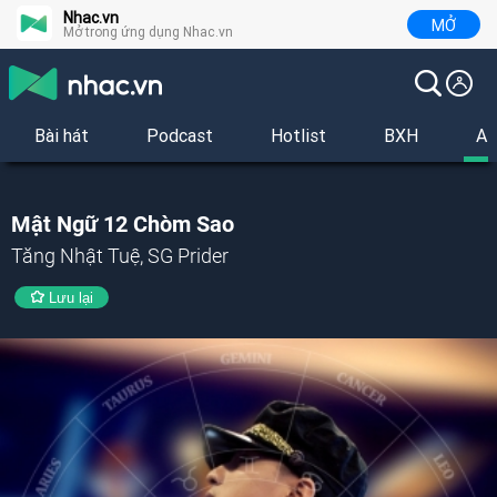
Nhac.vn
MỞ
Mở trong ứng dụng Nhac.vn
Bài hát
Podcast
Hotlist
BXH
Al
Mật Ngữ 12 Chòm Sao
Tăng Nhật Tuệ, SG Prider
Lưu lại