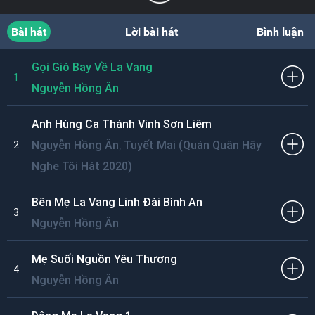
Bài hát
Lời bài hát
Bình luận
Gọi Gió Bay Về La Vang
1
Nguyễn Hồng Ân
Anh Hùng Ca Thánh Vinh Sơn Liêm
,
Nguyễn Hồng Ân
Tuyết Mai (Quán Quân Hãy
2
Nghe Tôi Hát 2020)
Bên Mẹ La Vang Linh Đài Bình An
3
Nguyễn Hồng Ân
Mẹ Suối Nguồn Yêu Thương
4
Nguyễn Hồng Ân