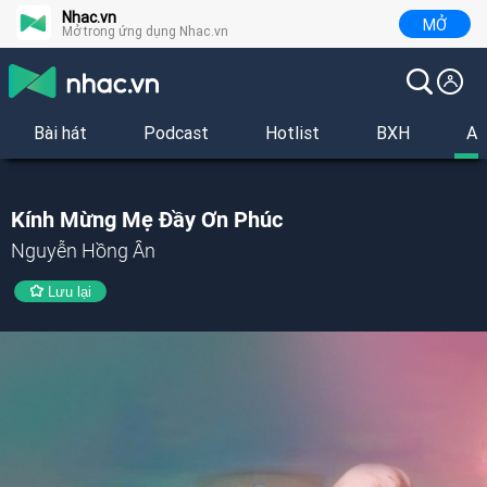
Nhac.vn
MỞ
Mở trong ứng dụng Nhac.vn
Bài hát
Podcast
Hotlist
BXH
Al
Kính Mừng Mẹ Đầy Ơn Phúc
Nguyễn Hồng Ân
Lưu lại