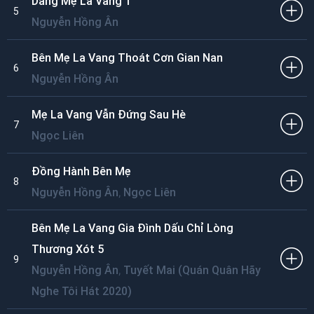
Dâng Mẹ La Vang 1
5
Nguyễn Hồng Ân
Bên Mẹ La Vang Thoát Cơn Gian Nan
6
Nguyễn Hồng Ân
Mẹ La Vang Vẫn Đứng Sau Hè
7
Ngọc Liên
Đồng Hành Bên Mẹ
8
,
Nguyễn Hồng Ân
Ngọc Liên
Bên Mẹ La Vang Gia Đình Dấu Chỉ Lòng
Thương Xót 5
9
,
Nguyễn Hồng Ân
Tuyết Mai (Quán Quân Hãy
Nghe Tôi Hát 2020)