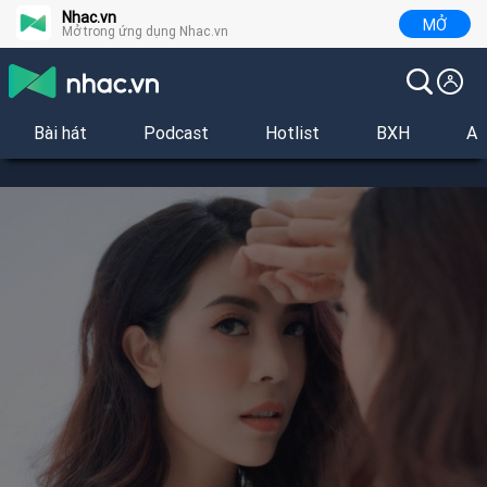
Nhac.vn
MỞ
Mở trong ứng dụng Nhac.vn
Bài hát
Podcast
Hotlist
BXH
Al