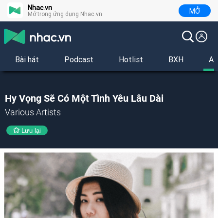
Nhac.vn
MỞ
Mở trong ứng dụng Nhac.vn
Bài hát
Podcast
Hotlist
BXH
Al
Hy Vọng Sẽ Có Một Tình Yêu Lâu Dài
Various Artists
Lưu lại