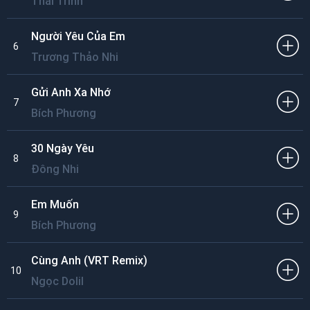
Thái Trinh
Người Yêu Của Em
6
Trương Thảo Nhi
Gửi Anh Xa Nhớ
7
Bích Phương
30 Ngày Yêu
8
Đông Nhi
Em Muốn
9
Bích Phương
Cùng Anh (VRT Remix)
10
Ngọc Dolil