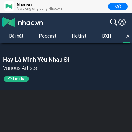
Nhac.vn
MỞ
Mở trong ứng dụng Nhac.vn
Bài hát
Podcast
Hotlist
BXH
Al
Hay Là Mình Yêu Nhau Đi
Various Artists
Lưu lại