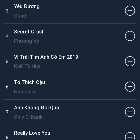
Yêu Đương
3
Osad
Secret Crush
4
Phương Vy
Vì Trái Tim Anh Có Em 2019
5
KnK Tô Huy
Tớ Thích Cậu
6
Han Sara
Anh Không Đòi Quà
7
,
Only C
Karik
Really Love You
8