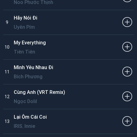
Noo Phước Thịnh
Hãy Nói Đi
9
Uyên Pím
My Everything
10
Tiên Tiên
Mình Yêu Nhau Đi
11
Bích Phương
Cùng Anh (VRT Remix)
12
Ngọc Dolil
Lại Ôm Cái Coi
13
,
IRIS
Innie