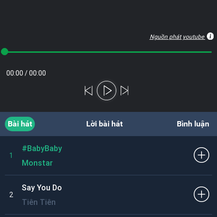
Nguồn phát youtube
00:00
/
00:00
Bài hát
Lời bài hát
Bình luận
#BabyBaby
1
Monstar
Say You Do
2
Tiên Tiên