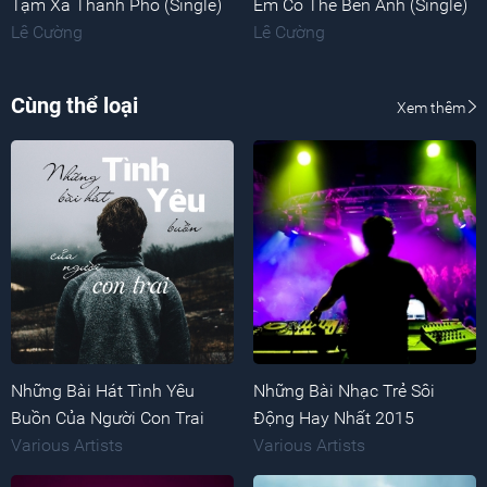
Tạm Xa Thành Phố (Single)
Em Có Thể Bên Anh (Single)
Lê Cường
Lê Cường
Cùng thể loại
Xem thêm
Những Bài Hát Tình Yêu
Những Bài Nhạc Trẻ Sôi
Buồn Của Người Con Trai
Động Hay Nhất 2015
Various Artists
Various Artists