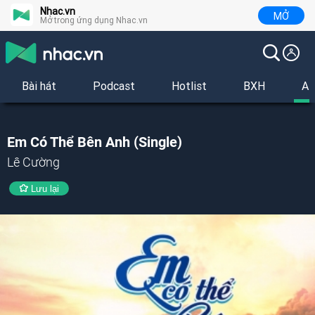
Nhac.vn
MỞ
Mở trong ứng dụng Nhac.vn
Bài hát
Podcast
Hotlist
BXH
Al
Em Có Thể Bên Anh (Single)
Lê Cường
Lưu lại