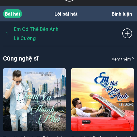
Bài hát
Lời bài hát
Bình luận
Em Có Thể Bên Anh
1
Lê Cường
Cùng nghệ sĩ
Xem thêm