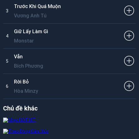
Trước Khi Quá Muộn
3
Vương Anh Tú
Giữ Lấy Làm Gì
4
Monstar
Vẫn
5
Bích Phương
Rời Bỏ
6
Hòa Minzy
Chủ đề khác