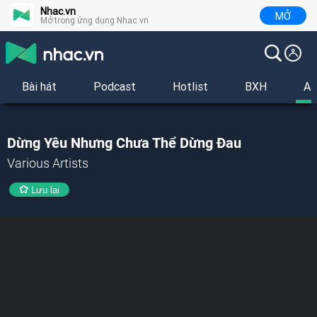
Nhac.vn
MỞ
Mở trong ứng dụng Nhac.vn
Bài hát
Podcast
Hotlist
BXH
Al
Dừng Yêu Nhưng Chưa Thể Dừng Đau
Various Artists
Lưu lại