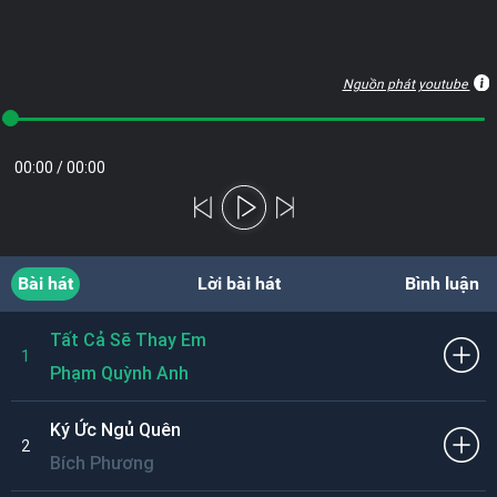
Nguồn phát youtube
00:00
/
00:00
Bài hát
Lời bài hát
Bình luận
Tất Cả Sẽ Thay Em
1
Phạm Quỳnh Anh
Ký Ức Ngủ Quên
2
Bích Phương