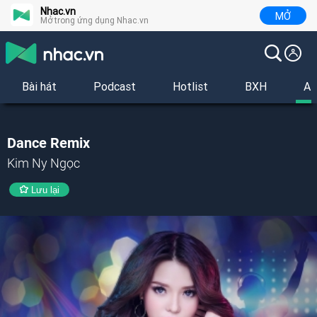
Nhac.vn
MỞ
Mở trong ứng dụng Nhac.vn
Bài hát
Podcast
Hotlist
BXH
Al
Dance Remix
Kim Ny Ngọc
Lưu lại