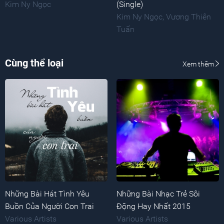
Kim Ny Ngọc
(Single)
Kim Ny Ngọc
,
Vương Thiên
Tuấn
Cùng thể loại
Xem thêm
Những Bài Hát Tình Yêu
Những Bài Nhạc Trẻ Sôi
Buồn Của Người Con Trai
Động Hay Nhất 2015
Various Artists
Various Artists