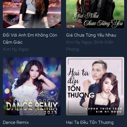
Đối Với Anh Em Không Còn
Giá Chưa Từng Yêu Nhau
Cảm Giác
Kim Ny Ngọc
,
Đinh Kiến
Kim Ny Ngọc
Phong
Dance Remix
Hai Ta Đều Tổn Thương