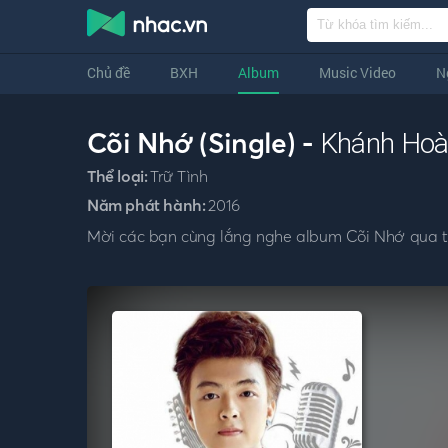
Chủ đề
BXH
Album
Music Video
N
Cõi Nhớ (Single) -
Khánh Ho
Thể loại:
Trữ Tình
Năm phát hành:
2016
Mời các bạn cùng lắng nghe album Cõi Nhớ qua 