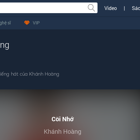
Video
|
Sác
ghệ sĩ
VIP
àng
tiếng hát của Khánh Hoàng
Cõi Nhớ
Khánh Hoàng