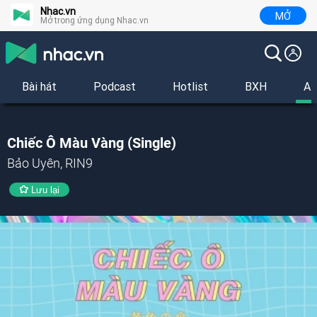
Nhac.vn
MỞ
Mở trong ứng dụng Nhac.vn
Bài hát
Podcast
Hotlist
BXH
Al
Chiếc Ô Màu Vàng (Single)
Bảo Uyên, RIN9
Lưu lại