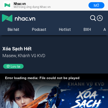
Nhac.vn
MỞ
Mở trong ứng dụng Nhac.vn
Bài hát
Podcast
Hotlist
BXH
Al
Xóa Sạch Hết
Masew, Khánh Vũ KVD
Lưu lại
Error loading media: File could not be played