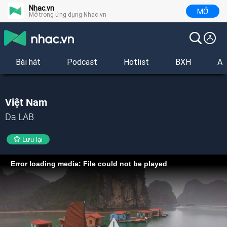
Nhac.vn
MỞ
Mở trong ứng dụng Nhac.vn
Bài hát
Podcast
Hotlist
BXH
Al
Việt Nam
Da LAB
Lưu lại
Error loading media: File could not be played