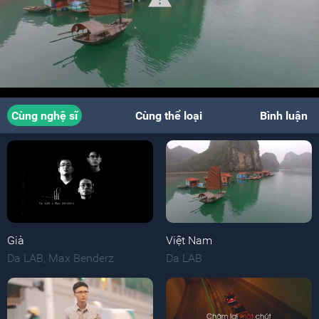
Cùng nghệ sĩ
Cùng thể loại
Bình luận
Già
Việt Nam
Da LAB
,
Max Benderz
Da LAB