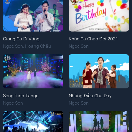
Giọng Ca Dĩ Vãng
Khúc Ca Chào Đời 2021
Ngọc Sơn
,
Hoàng Châu
Ngọc Sơn
Sóng Tình Tango
Những Điều Cha Dạy
Ngọc Sơn
Ngọc Sơn