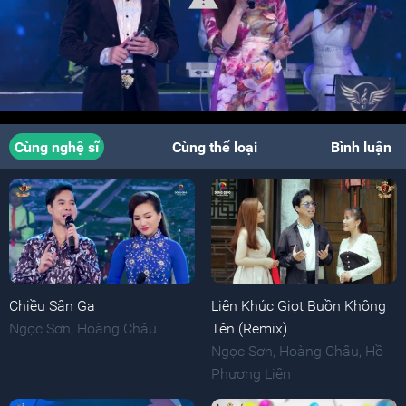
Cùng nghệ sĩ
Cùng thể loại
Bình luận
Chiều Sân Ga
Liên Khúc Giọt Buồn Không
Ngọc Sơn
,
Hoàng Châu
Tên (Remix)
Ngọc Sơn
,
Hoàng Châu
,
Hồ
Phương Liên