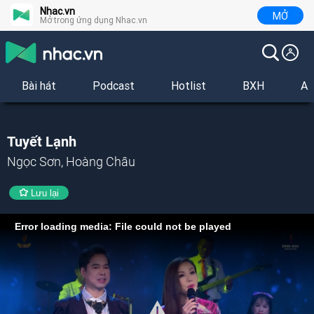
Nhac.vn
MỞ
Mở trong ứng dụng Nhac.vn
Bài hát
Podcast
Hotlist
BXH
Al
Tuyết Lạnh
Ngọc Sơn, Hoàng Châu
Lưu lại
Error loading media: File could not be played