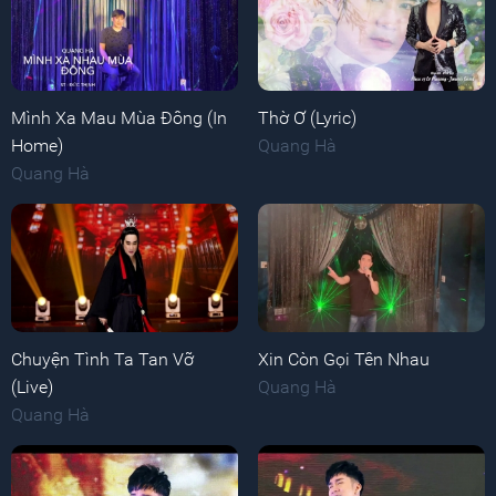
Mình Xa Mau Mùa Đông (In
Thờ Ơ (Lyric)
Home)
Quang Hà
Quang Hà
Chuyện Tình Ta Tan Vỡ
Xin Còn Gọi Tên Nhau
(Live)
Quang Hà
Quang Hà