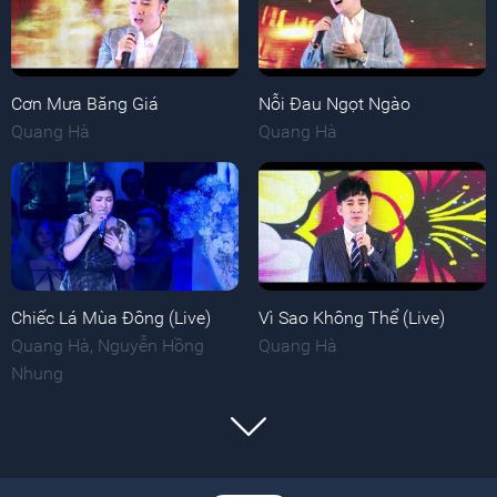
Cơn Mưa Băng Giá
Nỗi Đau Ngọt Ngào
Quang Hà
Quang Hà
Chiếc Lá Mùa Đông (Live)
Vì Sao Không Thể (Live)
Quang Hà
,
Nguyễn Hồng
Quang Hà
Nhung