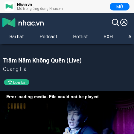
Nhac.vn
MỞ
Mở trong ứng dụng Nhac.vn
Bài hát
Podcast
Hotlist
BXH
Al
Trăm Năm Không Quên (Live)
Quang Hà
Lưu lại
Error loading media: File could not be played