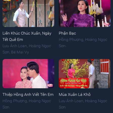
Liên Khúc Chúc Xuân, Ngày
Phận Bạc
Tết Quê Em
Hồng Phượng
,
Hoàng Ngọc
Lưu Ánh Loan
,
Hoàng Ngọc
Sơn
Sơn
,
Bé Mai Vy
Thiệp Hồng Anh Viết Tên Em
Mùa Xuân Lá Khô
Hồng Phượng
,
Hoàng Ngọc
Lưu Ánh Loan
,
Hoàng Ngọc
Sơn
Sơn