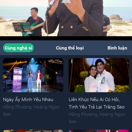
Cùng nghệ sĩ
Cùng thể loại
Bình luận
Ngày Ấy Mình Yêu Nhau
Liên Khúc Nếu Ai Có Hỏi,
Hồng Phượng
,
Hoàng Ngọc
Tình Yêu Trả Lại Trăng Sao
Sơn
Hồng Phượng
,
Hoàng Ngọc
Sơn