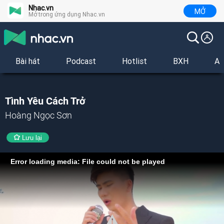
Nhac.vn
MỞ
Mở trong ứng dụng Nhac.vn
Bài hát
Podcast
Hotlist
BXH
Al
Tình Yêu Cách Trở
Hoàng Ngọc Sơn
Lưu lại
Error loading media: File could not be played