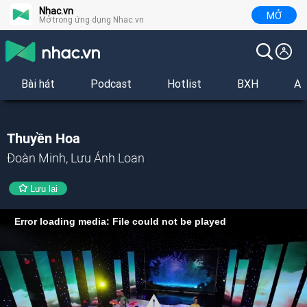
Nhac.vn
MỞ
Mở trong ứng dụng Nhac.vn
Bài hát
Podcast
Hotlist
BXH
Al
Thuyền Hoa
Đoàn Minh, Lưu Ánh Loan
Lưu lại
Error loading media: File could not be played