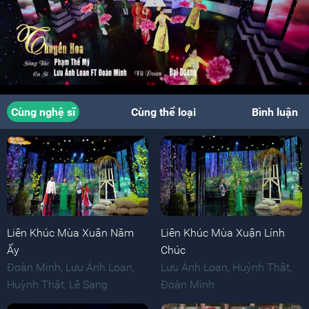
Cùng nghệ sĩ
Cùng thể loại
Bình luận
Liên Khúc Mùa Xuân Năm
Liên Khúc Mùa Xuận Lính
Ấy
Chúc
Đoàn Minh
,
Lưu Ánh Loan
,
Lưu Ánh Loan
,
Huỳnh Thật
,
Huỳnh Thật
,
Lê Sang
Đoàn Minh