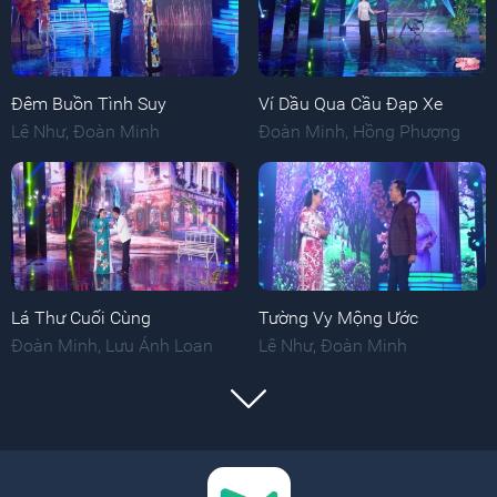
Đêm Buồn Tình Suy
Ví Dầu Qua Cầu Đạp Xe
Lê Như
,
Đoàn Minh
Đoàn Minh
,
Hồng Phượng
Lá Thư Cuối Cùng
Tường Vy Mộng Ước
Đoàn Minh
,
Lưu Ánh Loan
Lê Như
,
Đoàn Minh