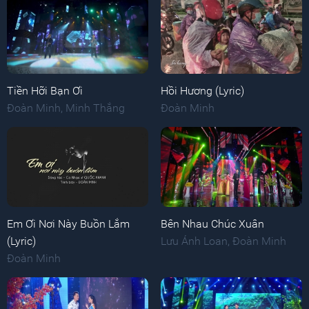
Tiền Hỡi Bạn Ơi
Hồi Hương (Lyric)
Đoàn Minh
,
Minh Thắng
Đoàn Minh
Em Ơi Nơi Này Buồn Lắm
Bên Nhau Chúc Xuân
(Lyric)
Lưu Ánh Loan
,
Đoàn Minh
Đoàn Minh