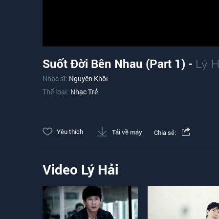
Suốt Đời Bên Nhau (Part 1) -
Lý H
Nhạc sĩ:
Nguyên Khôi
Thể loại:
Nhạc Trẻ
Yêu thích
Tải về máy
Chia sẻ:
Video Lý Hải