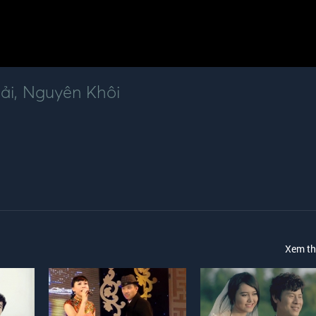
ải
,
Nguyên Khôi
Xem t