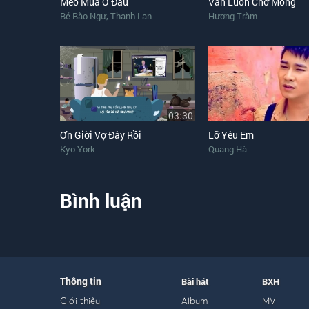
Mèo Mua Ở Đâu
Vẫn Luôn Chờ Mong
,
Bé Bào Ngư
Thanh Lan
Hương Tràm
03:30
Ơn Giời Vợ Đây Rồi
Lỡ Yêu Em
Kyo York
Quang Hà
Bình luận
Thông tin
Bài hát
BXH
Giới thiệu
Album
MV