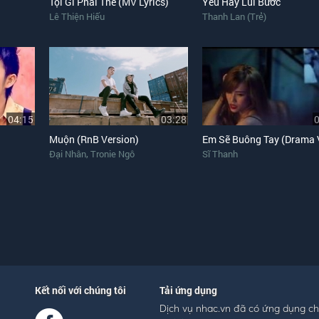
Tội Gì Phải Thế (MV Lyrics)
Yêu Hay Lùi Bước
Lê Thiện Hiếu
Thanh Lan (Trẻ)
04:15
03:28
Muộn (RnB Version)
,
Đại Nhân
Tronie Ngô
Sĩ Thanh
Kết nối với chúng tôi
Tải ứng dụng
Dịch vụ nhac.vn đã có ứng dụng c