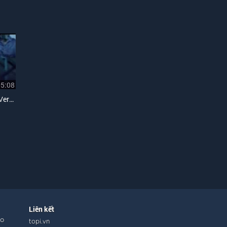
05:08
Em Sẽ Buông Tay (Drama Version)
Liên kết
ho
topi.vn