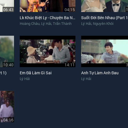
06:43
04:15
Lk Khúc Biệt Ly - Chuyện Ba Người
Suốt Đời Bên Nhau (Part 1
,
,
,
Hoàng Châu
Lý Hải
Trấn Thành
Lý Hải
Nguyên Khôi
10:40
14:11
t 1)
Em Đã Làm Gì Sai
Anh Tự Làm Anh Đau
Lý Hải
Lý Hải
04:16