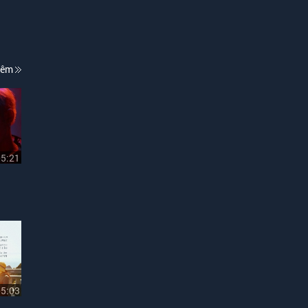
hêm
05:21
05:03