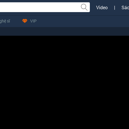
Video
|
Sác
ghệ sĩ
VIP