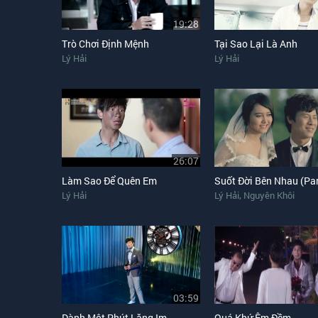
19:28
Trò Chơi Định Mệnh
Tại Sao Lại Là Anh
Lý Hải
Lý Hải
26:07
Làm Sao Để Quên Em
Suốt Đời Bên Nhau (Par
,
Lý Hải
Lý Hải
Nguyên Khôi
03:59
Dành Một Phút Lặng Im
Quá Khứ Êm Đềm