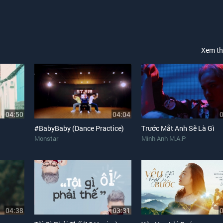
Xem t
04:50
04:04
#BabyBaby (Dance Practice)
Trước Mắt Anh Sẽ Là Gì
Monstar
Minh Anh M.A.P
04:38
03:31