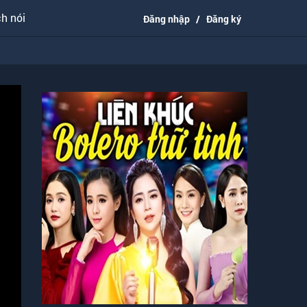
h nói
Đăng nhập
/
Đăng ký