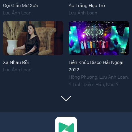
Gọi Giấc Mơ Xưa
Áo Trắng Học Trò
Lưu Ánh Loan
Lưu Ánh Loan
Xa Nhau Rồi
Liên Khúc Disco Hải Ngoại
Lưu Ánh Loan
2022
Hồng Phượng
,
Lưu Ánh Loan
,
Ý Linh
,
Diễm Hân
,
Như Ý