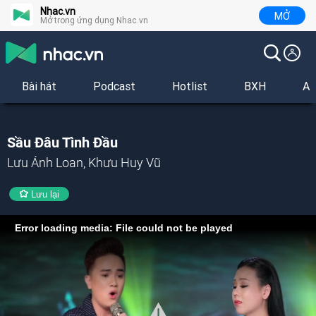
Nhac.vn
MỞ
Mở trong ứng dụng Nhac.vn
Bài hát
Podcast
Hotlist
BXH
Al
Sầu Đâu Tình Đầu
Lưu Ánh Loan, Khưu Huy Vũ
Lưu lại
Error loading media: File could not be played