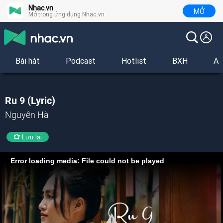
Nhac.vn
MỞ
Mở trong ứng dụng Nhac.vn
Bài hát
Podcast
Hotlist
BXH
Al
Ru 9 (Lyric)
Nguyên Hà
Lưu lại
Error loading media: File could not be played