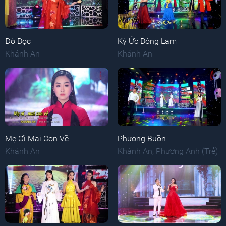
Đò Dọc
Ký Ức Dòng Lam
Khánh An
Khánh An
Mẹ Ơi Mai Con Về
Phượng Buồn
Khánh An
Khánh An
,
Phương Anh (Trẻ)