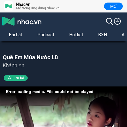
Nhac.vn
MỞ
Mở trong ứng dụng Nhac.vn
Bài hát
Podcast
Hotlist
BXH
Al
Quê Em Mùa Nước Lũ
Khánh An
Lưu lại
Error loading media: File could not be played