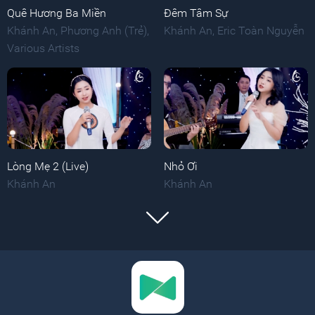
Quê Hương Ba Miền
Đêm Tâm Sự
Khánh An
,
Phương Anh (Trẻ)
,
Khánh An
,
Eric Toàn Nguyễn
Various Artists
Lòng Mẹ 2 (Live)
Nhỏ Ơi
Khánh An
Khánh An