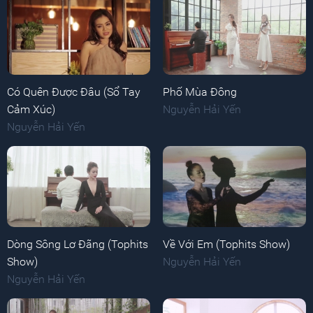
Có Quên Được Đâu (Sổ Tay
Phố Mùa Đông
Cảm Xúc)
Nguyễn Hải Yến
Nguyễn Hải Yến
Dòng Sông Lơ Đãng (Tophits
Về Với Em (Tophits Show)
Show)
Nguyễn Hải Yến
Nguyễn Hải Yến