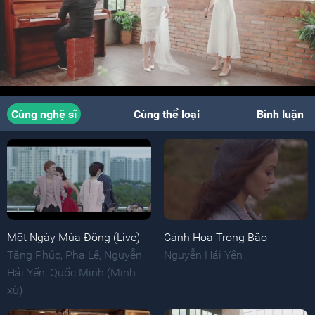
Cùng nghệ sĩ
Cùng thể loại
Bình luận
Một Ngày Mùa Đông (Live)
Cánh Hoa Trong Bão
Tăng Phúc
,
Pha Lê
,
Nguyễn
Nguyễn Hải Yến
Hải Yến
,
Quốc Minh (Minh
xù)