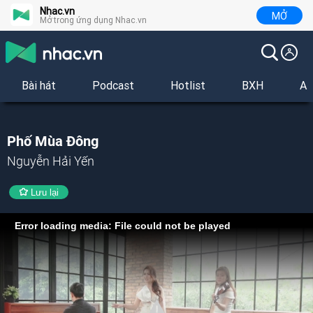
Nhac.vn
MỞ
Mở trong ứng dụng Nhac.vn
Bài hát
Podcast
Hotlist
BXH
Al
Phố Mùa Đông
Nguyễn Hải Yến
Lưu lại
Error loading media: File could not be played