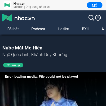
Nhac.vn
MỞ
Mở trong ứng dụng Nhac.vn
Bài hát
Podcast
Hotlist
BXH
Al
Nước Mắt Mẹ Hiền
Ngô Quốc Linh, Khánh Duy Khương
Lưu lại
Error loading media: File could not be played