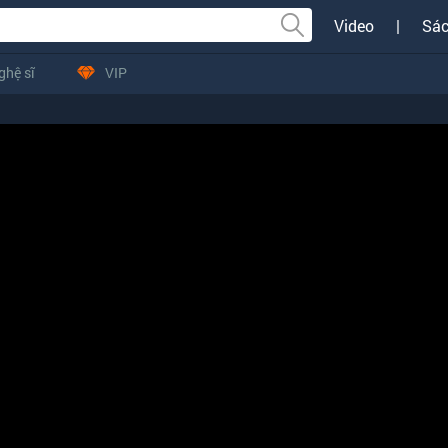
Video
|
Sác
ghệ sĩ
VIP