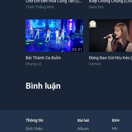
Chờ Em Đến Hoa Cũng Tàn (Cover)
Kiếp Chồng Chung (Cov
Trịnh Thăng Bình
Nam Em
05:51
Bài Thánh Ca Buồn
Khang Lê
Gemini
Bình luận
Thông tin
Bài hát
BXH
Giới thiệu
Album
MV