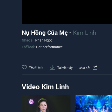
Nụ Hồng Của Mẹ -
Kim Linh
Nhạc sĩ:
Phan Ngọc
Thể loại:
Hot performance
Yêu thích
Tải về máy
Chia sẻ:
Video Kim Linh