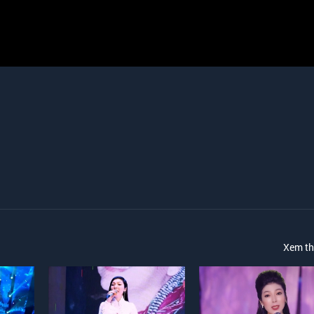
Xem t