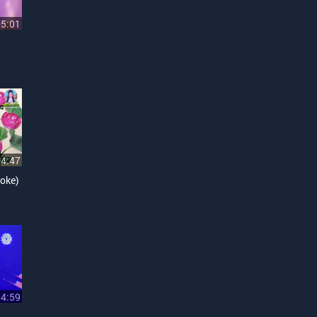
05:01
04:47
oke)
04:59