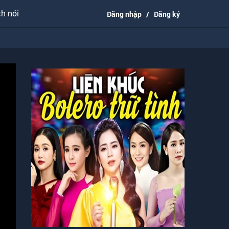
h nói
Đăng nhập
/
Đăng ký