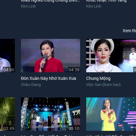
Kim Linh
Kim Linh
Xem t
04:06
04:39
Đón Xuân Này Nhớ Xuân Xưa
Chung Mộng
Châu Giang
Mộc San (Đam San)
03:49
05:10