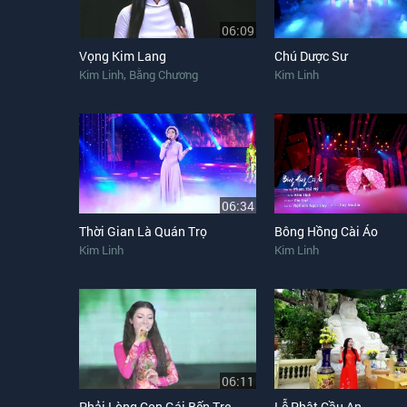
06:09
Vọng Kim Lang
Chú Dược Sư
,
Kim Linh
Bằng Chương
Kim Linh
06:34
Thời Gian Là Quán Trọ
Bông Hồng Cài Áo
Kim Linh
Kim Linh
06:11
Phải Lòng Con Gái Bến Tre
Lễ Phật Cầu An