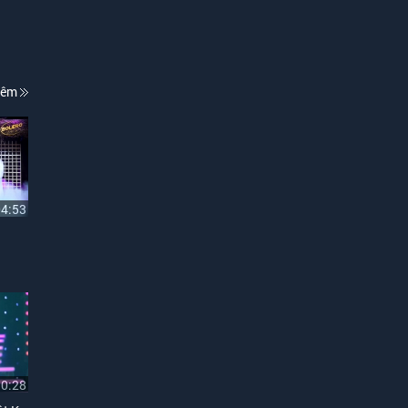
hêm
04:53
10:28