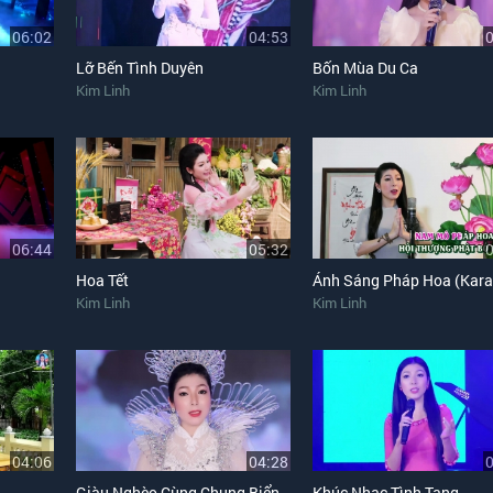
06:02
04:53
Lỡ Bến Tình Duyên
Bốn Mùa Du Ca
Kim Linh
Kim Linh
06:44
05:32
Hoa Tết
Ánh Sáng Pháp Hoa (Kara
Kim Linh
Kim Linh
04:06
04:28
Giàu Nghèo Cùng Chung Biển Khổ
Khúc Nhạc Tình Tang