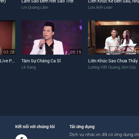
er)
Làm Sao Đếm Hết Sao Trời
Lm Quang Lâm
Lưu Ánh Loan
03:28
05:15
Đừng Bao Giờ Níu Kéo (Live Piano)
Tâm Sự Chàng Ca Sĩ
,
Lê Sang
Lương Viết Quang
Kim Cúc
Kết nối với chúng tôi
Tải ứng dụng
Dịch vụ nhac.vn đã có ứng dụng c