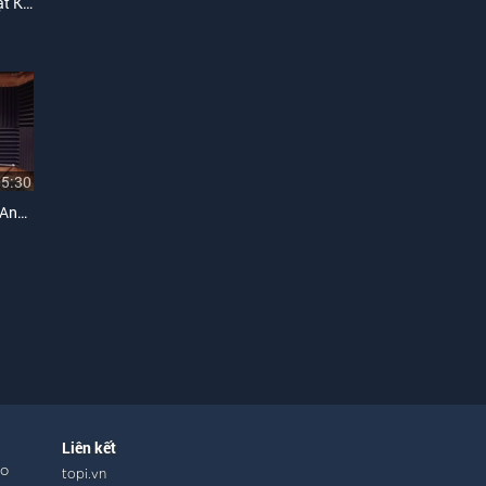
Liên Khúc Kẻ Đến Sau, Nhật Ký Đời Tôi
05:30
Liên Khúc Sao Chưa Thấy Anh Về, Nén Hương Yêu
Liên kết
ho
topi.vn