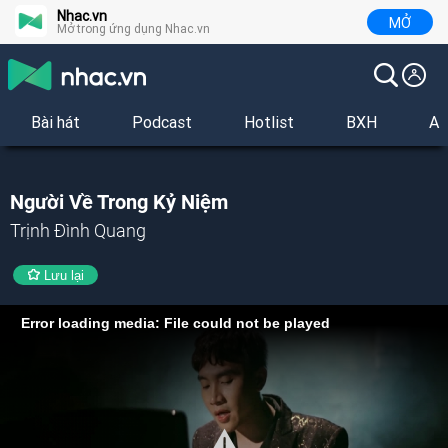
Nhac.vn
MỞ
Mở trong ứng dụng Nhac.vn
Bài hát
Podcast
Hotlist
BXH
Al
Người Về Trong Kỷ Niệm
Trịnh Đình Quang
Lưu lại
Error loading media: File could not be played