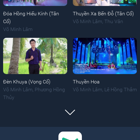
Đóa Hồng Hiếu Kính (Tân
Thuyền Xa Bến Đỗ (Tân Cổ)
Cổ)
Võ Minh Lâm
,
Thu Vân
Võ Minh Lâm
Đèn Khuya (Vọng Cổ)
Thuyền Hoa
Võ Minh Lâm
,
Phương Hồng
Võ Minh Lâm
,
Lê Hồng Thắm
Thủy