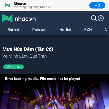
Nhac.vn
MỞ
Mở trong ứng dụng Nhac.vn
Bài hát
Podcast
Hotlist
BXH
Al
Mưa Nửa Đêm (Tân Cổ)
Võ Minh Lâm, Quế Trân
Lưu lại
Error loading media: File could not be played