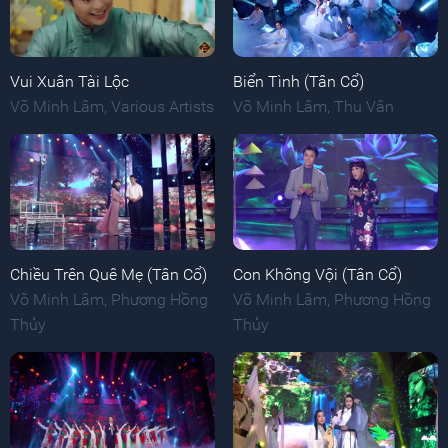
Vui Xuân Tài Lộc
Biển Tình (Tân Cổ)
Võ Minh Lâm
,
Various Artists
Võ Minh Lâm
,
Thu Vân
Chiều Trên Quê Mẹ (Tân Cổ)
Con Không Vội (Tân Cổ)
Võ Minh Lâm
,
Phương Hồng
Võ Minh Lâm
,
Phương Hồng
Thủy
Thủy