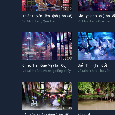
07:12
Thiên Duyên Tiền Định (Tân Cổ)
Giờ Tý Canh Ba (Tân Cổ
,
,
Võ Minh Lâm
Quế Trân
Võ Minh Lâm
Quế Trân
09:03
Chiều Trên Quê Mẹ (Tân Cổ)
Biển Tình (Tân Cổ)
,
,
Võ Minh Lâm
Phương Hồng Thủy
Võ Minh Lâm
Thu Vân
10:08
Sầu Tím Thiệp Hồng (Tân Cổ)
Mình Ơi