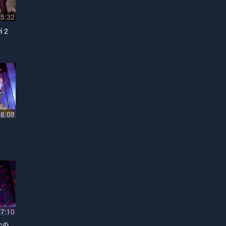
15:32
i 2
s
08:08
07:10
Cổ)