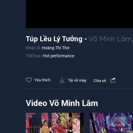
Túp Lều Lý Tưởng -
Võ Minh Lâm
Nhạc sĩ:
Hoàng Thi Thơ
Thể loại:
Hot performance
Yêu thích
Tải về máy
Chia sẻ:
Video Võ Minh Lâm