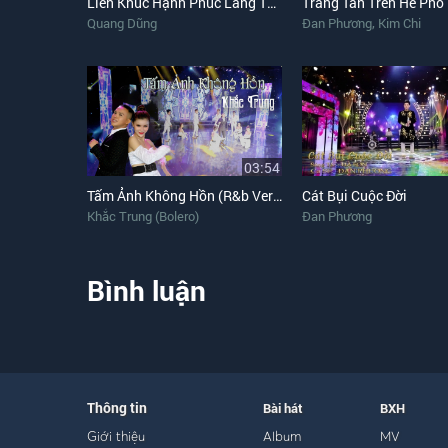
Liên Khúc Hạnh Phúc Lang Thang, Đêm Cuối Cùng, Chờ Người
Trăng Tàn Trên Hè Phố
,
Quang Dũng
Đan Phương
Kim Chi
03:54
Tấm Ảnh Không Hồn (R&b Version)
Cát Bụi Cuộc Đời
Khắc Trung (Bolero)
Đan Phương
Bình luận
Thông tin
Bài hát
BXH
Giới thiệu
Album
MV