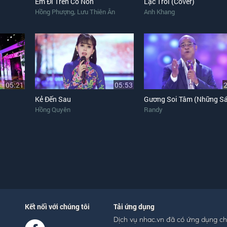
Em Đi Trên Cỏ Non
Lạc Trôi (Cover)
,
Hồng Phượng
Lưu Thiên Ân
Anh Khang
05:21
05:53
Kẻ Đến Sau
Hồng Quyên
Randy
Kết nối với chúng tôi
Tải ứng dụng
Dịch vụ nhac.vn đã có ứng dụng c