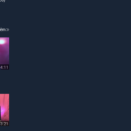
hêm
04:11
03:21