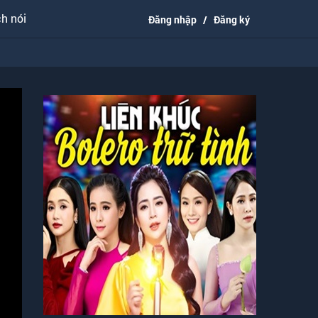
h nói
Đăng nhập
/
Đăng ký