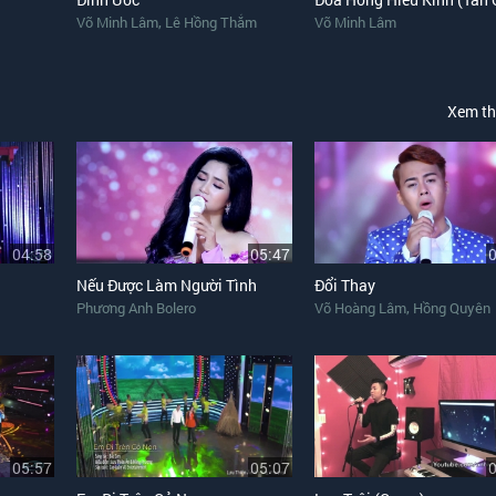
,
Võ Minh Lâm
Lê Hồng Thắm
Võ Minh Lâm
Xem t
04:58
05:47
Nếu Được Làm Người Tình
Đổi Thay
,
Phương Anh Bolero
Võ Hoàng Lâm
Hồng Quyên
05:57
05:07