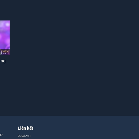
21:34
Gương Soi Tâm (Những Sáng Tác Của Randy)
Liên kết
ho
topi.vn