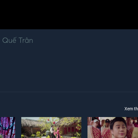
,
Quế Trân
Xem t