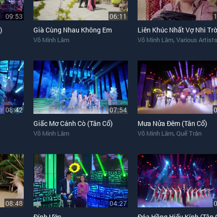
09:53
06:11
)
Già Cùng Nhau Không Em
Liên Khúc Nhất Vợ Nhì Trờ
,
Võ Minh Lâm
Võ Minh Lâm
Various Artist
08:42
07:54
Giấc Mơ Cánh Cò (Tân Cổ)
Mưa Nửa Đêm (Tân Cổ)
,
Võ Minh Lâm
Võ Minh Lâm
Quế Trân
08:48
04:27
Đính Ước
Đóa Hồng Hiếu Kính (Tân 