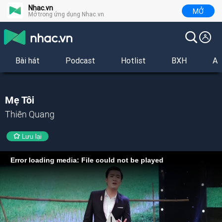
Nhac.vn
MỞ
Mở trong ứng dụng Nhac.vn
Bài hát
Podcast
Hotlist
BXH
Al
Mẹ Tôi
Thiên Quang
Lưu lại
Error loading media: File could not be played