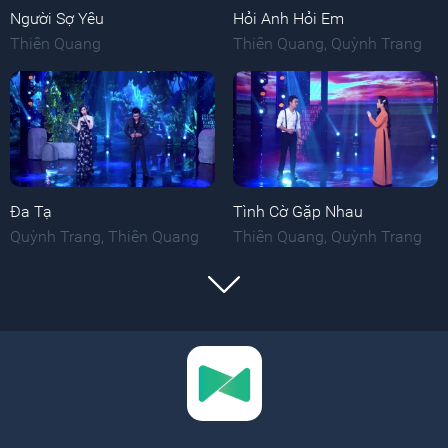
Người Sợ Yêu
Hỏi Anh Hỏi Em
Thiên Quang
Thiên Quang
,
Quỳnh Trang
Đa Tạ
Tình Cờ Gặp Nhau
Quỳnh Trang
,
Thiên Quang
Thiên Quang
,
Quỳnh Trang