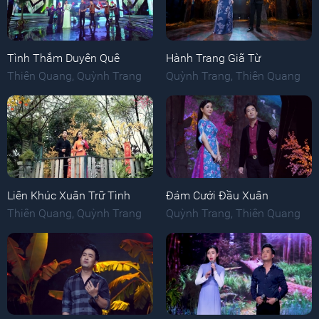
Tình Thắm Duyên Quê
Hành Trang Giã Từ
Thiên Quang
,
Quỳnh Trang
Quỳnh Trang
,
Thiên Quang
Liên Khúc Xuân Trữ Tình
Đám Cưới Đầu Xuân
Thiên Quang
,
Quỳnh Trang
Quỳnh Trang
,
Thiên Quang