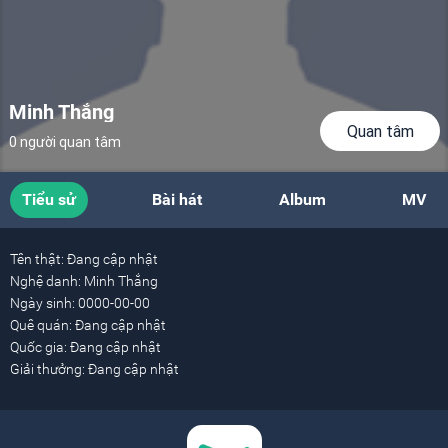
Minh Thắng
Quan tâm
0 người quan tâm
Tiểu sử
Bài hát
Album
MV
Tên thật:
Đang cập nhật
Nghệ danh:
Minh Thắng
Ngày sinh:
0000-00-00
Quê quán:
Đang cập nhật
Quốc gia:
Đang cập nhật
Giải thưởng:
Đang cập nhật