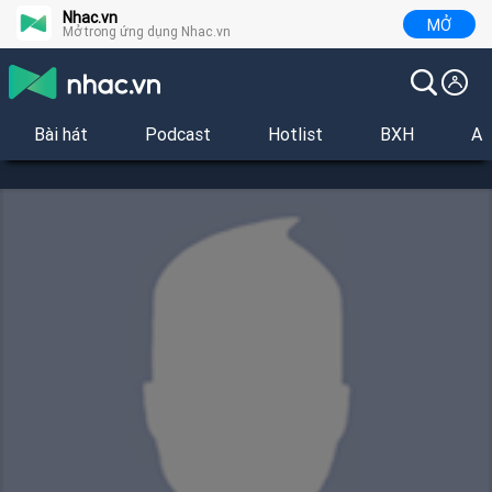
Nhac.vn
MỞ
Mở trong ứng dụng Nhac.vn
Bài hát
Podcast
Hotlist
BXH
Al