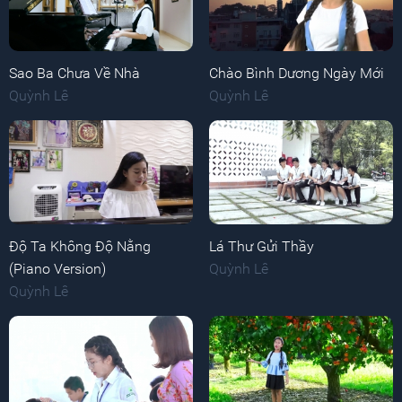
Sao Ba Chưa Về Nhà
Chào Bình Dương Ngày Mới
Quỳnh Lê
Quỳnh Lê
Độ Ta Không Độ Nằng
Lá Thư Gửi Thầy
(Piano Version)
Quỳnh Lê
Quỳnh Lê