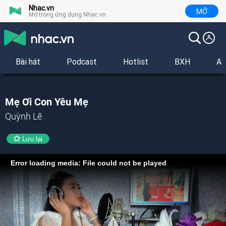
Nhac.vn
MỞ
Mở trong ứng dụng Nhac.vn
Bài hát
Podcast
Hotlist
BXH
Al
Mẹ Ơi Con Yêu Mẹ
Quỳnh Lê
Lưu lại
Error loading media: File could not be played