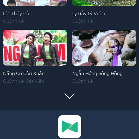
Lời Thầy Cô
Lý Rẫy Lý Vườn
Quỳnh Lê
Quỳnh Lê
Nắng Có Còn Xuân
Ngẫu Hứng Sông Hồng
Quỳnh Lê
,
Cát Viên
Quỳnh Lê