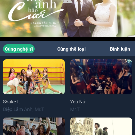
Cùng nghệ sĩ
Cùng thể loại
Bình luận
Shake It
Yêu Nữ
Diệp Lâm Anh
,
Mr.T
Mr.T