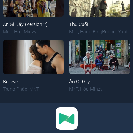
Ăn Gì Đây (Version 2)
Thu Cuối
Mr.T
,
Hòa Minzy
Mr.T
,
Hằng BingBoong
,
Yanbi
Believe
Ăn Gì Đây
Trang Pháp
,
Mr.T
Mr.T
,
Hòa Minzy