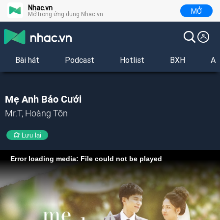
Nhac.vn
MỞ
Mở trong ứng dụng Nhac.vn
Bài hát
Podcast
Hotlist
BXH
Al
Mẹ Anh Bảo Cưới
Mr.T, Hoàng Tôn
Lưu lại
Error loading media: File could not be played