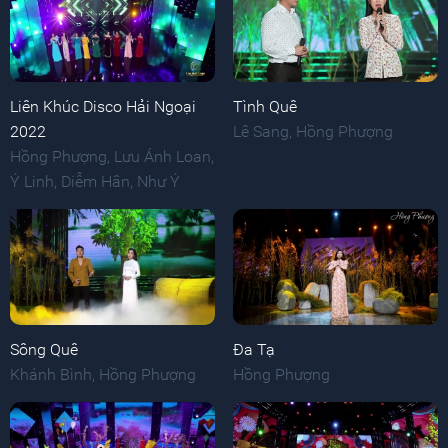
Liên Khúc Disco Hải Ngoại
Tình Quê
2022
Lê Sang
,
Hồng Phượng
Hồng Phượng
,
Lưu Ánh Loan
,
Ý Linh
,
Diễm Hân
,
Như Ý
Sông Quê
Đa Tạ
Khánh Bình
,
Hồng Phượng
Hồng Phượng