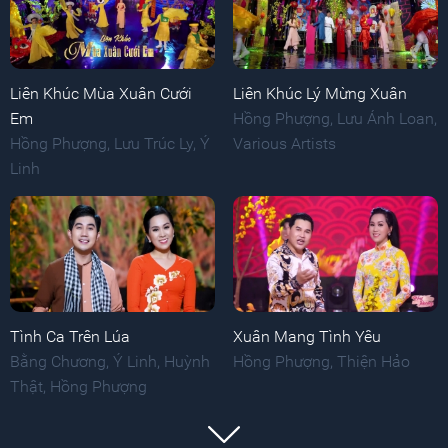
Liên Khúc Mùa Xuân Cưới
Liên Khúc Lý Mừng Xuân
Em
Hồng Phượng
,
Lưu Ánh Loan
,
Hồng Phượng
,
Lưu Trúc Ly
,
Ý
Various Artists
Linh
Tình Ca Trên Lúa
Xuân Mang Tình Yêu
Bằng Chương
,
Ý Linh
,
Huỳnh
Hồng Phượng
,
Thiện Hảo
Thật
,
Hồng Phượng