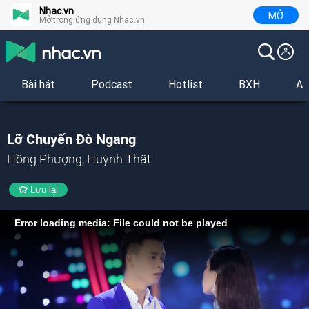
Nhac.vn
MỞ
Mở trong ứng dụng Nhac.vn
Bài hát
Podcast
Hotlist
BXH
Al
Lỡ Chuyến Đò Ngang
Hồng Phượng, Huỳnh Thật
Lưu lại
Error loading media: File could not be played