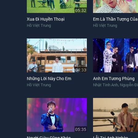
05:32
Xua Đi Huyền Thoại
Em Là Thần Tượng Của
Hồ Việt Trung
Hồ Việt Trung
04:33
Những Lời Này Cho Em
Anh Em Tương Phùng
,
Hồ Việt Trung
Nhật Tinh Anh
Nguyễn Đì
05:35
Người Giàu Cũng Khóc
Lỗi Tại Anh Nghèo