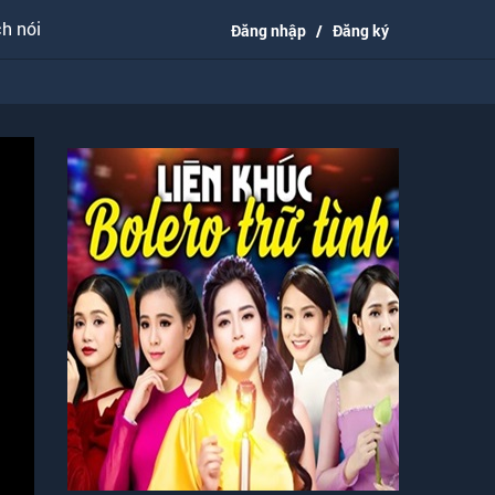
h nói
Đăng nhập
/
Đăng ký