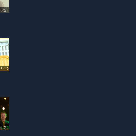
06:58
05:12
05:23