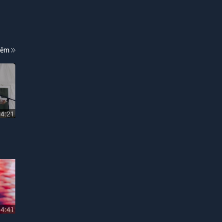
hêm
04:21
04:41