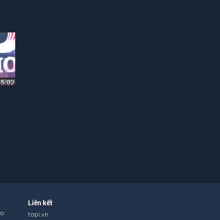
05:02
Liên kết
ho
topi.vn