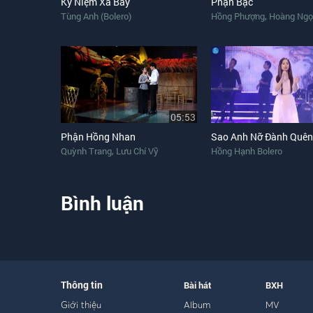
Kỷ Niệm Xa Bay
Phận Bạc
,
Tùng Anh (Bolero)
Hồng Phượng
Hoàng Ngọ
05:53
Phận Hồng Nhan
Sao Anh Nỡ Đành Quên
,
Quỳnh Trang
Lưu Chí Vỹ
Hồng Hạnh Bolero
Bình luận
Thông tin
Bài hát
BXH
Giới thiệu
Album
MV