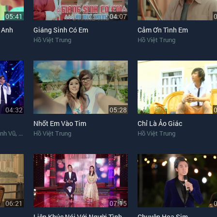
05:41
04:07
 Anh
Giáng Sinh Có Em
Cảm Ơn Tình Em
Hồ Việt Trung
Hồ Việt Trung
04:32
05:28
Nhốt Em Vào Tim
Chỉ Là Ảo Giác
,
,
nh Vũ
Chu Bin
Hồ Việt Trung
Hồ Việt Trung
Hồ Việt Trung
06:21
07:15
Liên Khúc Nói Với Người Tình, Đừng Nói Xa Nhau
Chuyện Hoa Sim