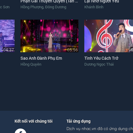
Phận Gái Thuyền Quyên (Tân Cổ)
Lại Nhớ Người Yêu
,
c Sơn
Hồng Phượng
Đông Dương
Khánh Bình
04:37
05:56
Sao Anh Đành Phụ Em
Tình Yêu Cách Trở
Hồng Quyên
Dương Ngọc Thái
Kết nối với chúng tôi
Tải ứng dụng
Dịch vụ nhac.vn đã có ứng dụng c