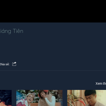
iáng Tiên
Chia sẻ:
Xem t