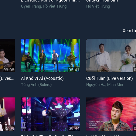
,
Uyên Trang
Hồ Việt Trung
Hồ Việt Trung
Xem t
03:08
05:41
Em Vẫn Như Ngày Xưa (Liveshow)
Ai Khổ Vì Ai (Acoustic)
Cuối Tuần (Live Version)
,
Tùng Anh (Bolero)
Nguyên Hà
Minh Min
05:09
09:44