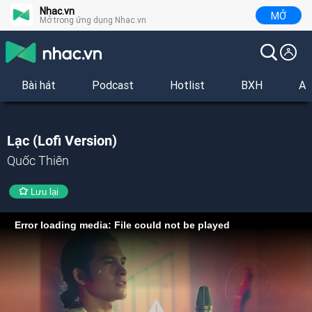
Nhac.vn
MỞ
Mở trong ứng dụng Nhac.vn
Bài hát
Podcast
Hotlist
BXH
Al
Lạc (Lofi Version)
Quốc Thiên
Lưu lại
Error loading media: File could not be played