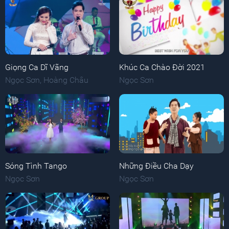
Giọng Ca Dĩ Vãng
Khúc Ca Chào Đời 2021
Ngọc Sơn
,
Hoàng Châu
Ngọc Sơn
Sóng Tình Tango
Những Điều Cha Dạy
Ngọc Sơn
Ngọc Sơn