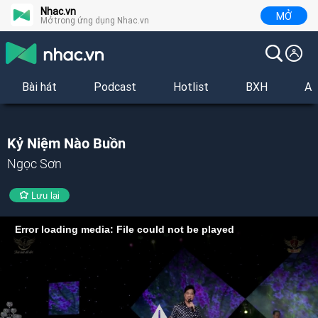
Nhac.vn
MỞ
Mở trong ứng dụng Nhac.vn
Bài hát
Podcast
Hotlist
BXH
Al
Kỷ Niệm Nào Buồn
Ngọc Sơn
Lưu lại
Error loading media: File could not be played