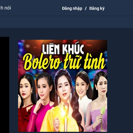
h nói
Đăng nhập
/
Đăng ký