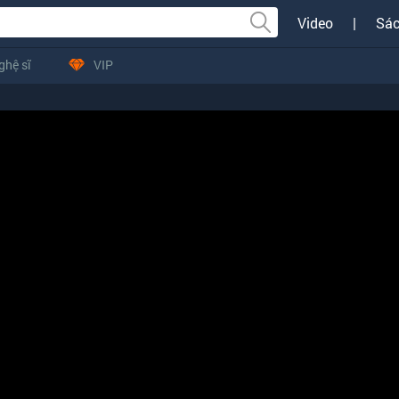
Video
|
Sác
ghệ sĩ
VIP