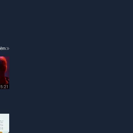
hêm
05:21