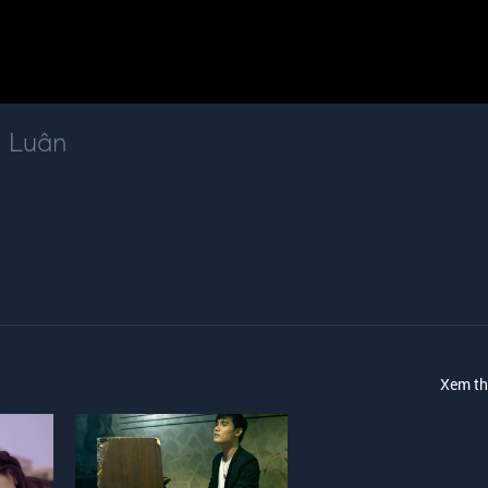
 Luân
Xem t