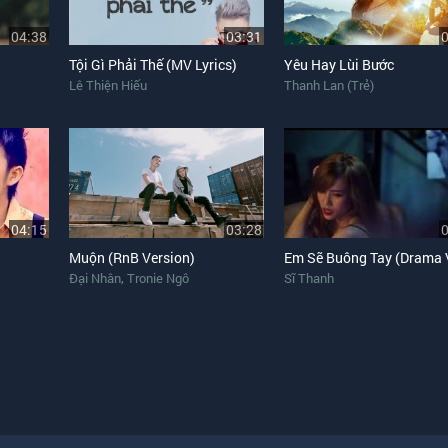
04:38
03:31
Tội Gì Phải Thế (MV Lyrics)
Yêu Hay Lùi Bước
Lê Thiện Hiếu
Thanh Lan (Trẻ)
04:15
03:28
Muộn (RnB Version)
,
Đại Nhân
Tronie Ngô
Sĩ Thanh