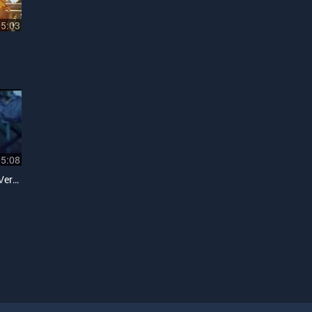
05:03
05:08
Em Sẽ Buông Tay (Drama Version)