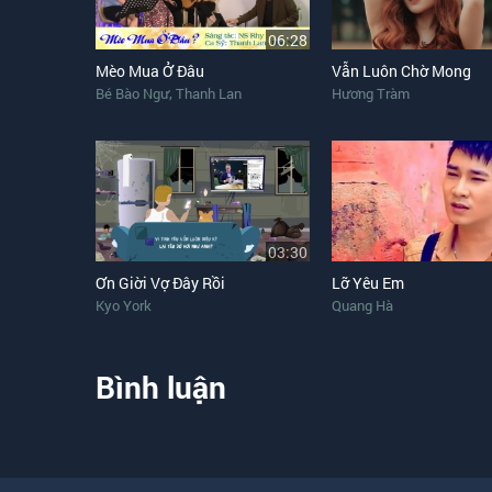
06:28
Mèo Mua Ở Đâu
Vẫn Luôn Chờ Mong
,
Bé Bào Ngư
Thanh Lan
Hương Tràm
03:30
Ơn Giời Vợ Đây Rồi
Lỡ Yêu Em
Kyo York
Quang Hà
Bình luận