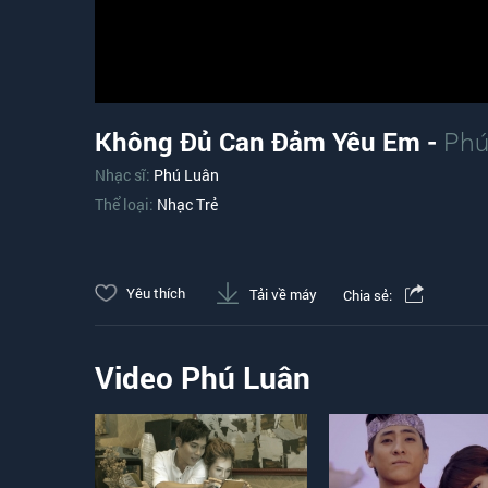
Không Đủ Can Đảm Yêu Em -
Phú
Nhạc sĩ:
Phú Luân
Thể loại:
Nhạc Trẻ
Yêu thích
Tải về máy
Chia sẻ:
Video Phú Luân