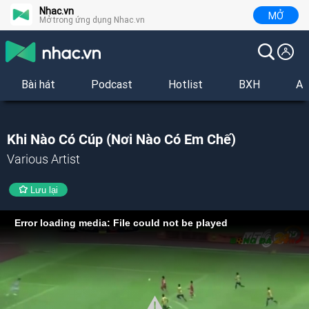
Nhac.vn
MỞ
Mở trong ứng dụng Nhac.vn
Bài hát
Podcast
Hotlist
BXH
Al
Khi Nào Có Cúp (Nơi Nào Có Em Chế)
Various Artist
Lưu lại
Error loading media: File could not be played