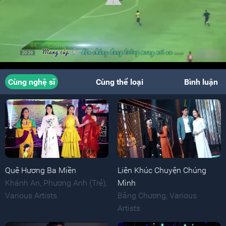
Cùng nghệ sĩ
Cùng thể loại
Bình luận
Quê Hương Ba Miền
Liên Khúc Chuyện Chúng
Khánh An
,
Phương Anh (Trẻ)
,
Mình
Various Artists
Bằng Chương
,
Various
Artists