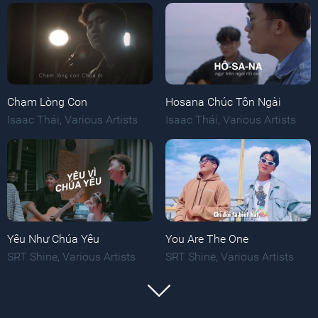
Chạm Lòng Con
Hosana Chúc Tôn Ngài
Isaac Thái
,
Various Artists
Isaac Thái
,
Various Artists
Yêu Như Chúa Yêu
You Are The One
SRT Shine
,
Various Artists
SRT Shine
,
Various Artists