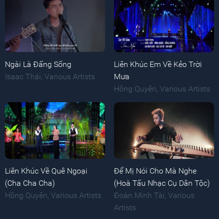
Ngài Là Đấng Sống
Liên Khúc Em Về Kẻo Trời
Isaac Thái
,
Various Artists
Mưa
Hồng Quyên
,
Various Artists
Liên Khúc Về Quê Ngoại
Để Mị Nói Cho Mà Nghe
(Cha Cha Cha)
(Hoà Tấu Nhạc Cụ Dân Tộc)
Hồng Quyên
,
Various Artists
Đoàn Minh Tài
,
Various
Artists