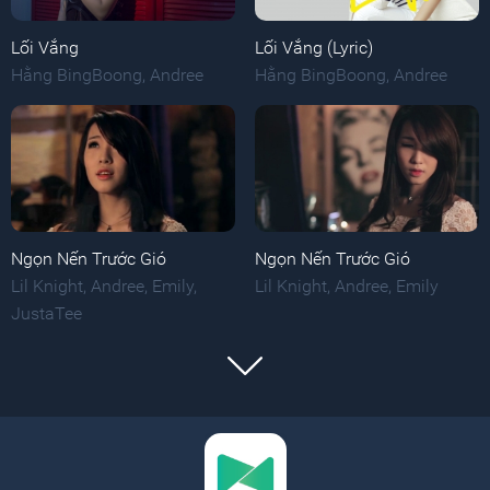
Lối Vắng
Lối Vắng (Lyric)
Hằng BingBoong
,
Andree
Hằng BingBoong
,
Andree
Ngọn Nến Trước Gió
Ngọn Nến Trước Gió
Lil Knight
,
Andree
,
Emily
,
Lil Knight
,
Andree
,
Emily
JustaTee