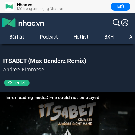
Nhac.vn
MỞ
Mở trong ứng dụng Nhac.vn
Bài hát
Podcast
Hotlist
BXH
Al
ITSABET (Max Benderz Remix)
Andree, Kimmese
Lưu lại
Error loading media: File could not be played