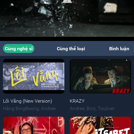
Cùng nghệ sĩ
Cùng thể loại
Bình luận
Lối Vắng (New Version)
KRAZY
Hằng BingBoong
,
Andree
Andree
,
Binz
,
Touliver