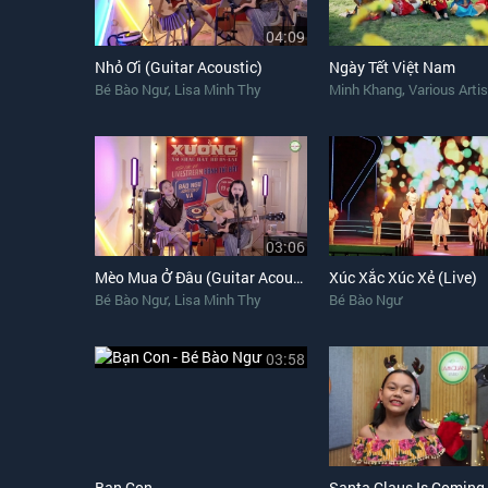
04:09
Nhỏ Ơi (Guitar Acoustic)
Ngày Tết Việt Nam
,
,
Bé Bào Ngư
Lisa Minh Thy
Minh Khang
Various Arti
03:06
Mèo Mua Ở Đâu (Guitar Acoustic)
Xúc Xắc Xúc Xẻ (Live)
,
Bé Bào Ngư
Lisa Minh Thy
Bé Bào Ngư
03:58
Bạn Con