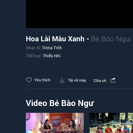
Hoa Lài Màu Xanh -
Bé Bào Ngư
Nhạc sĩ:
Tinna Tình
Thể loại:
Thiếu Nhi
Yêu thích
Tải về máy
Chia sẻ:
Video Bé Bào Ngư