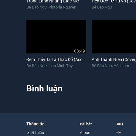
Trong Lành Những Giấc Mơ
Hẹn Ước Từ Hư Vô (Cov
,
Bé Bào Ngư
Victoria Nguyễn
Bé Bào Ngư
03:49
Đêm Thấy Ta Là Thác Đổ (Acoustic)
Anh Thanh Niên (Cover
,
,
Bé Bào Ngư
Lisa Minh Thy
Bé Bào Ngư
Yên Lam
Bình luận
Thông tin
Bài hát
BXH
Giới thiệu
Album
MV