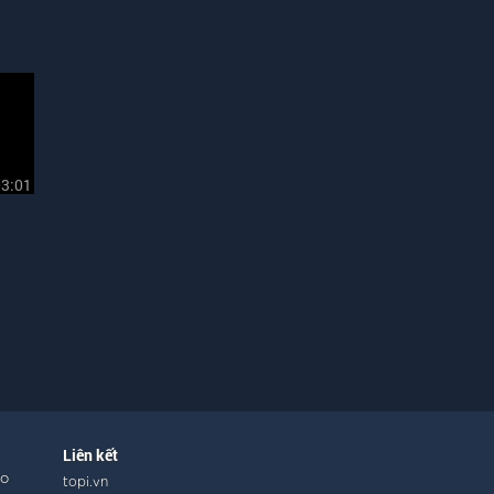
03:01
Liên kết
ho
topi.vn