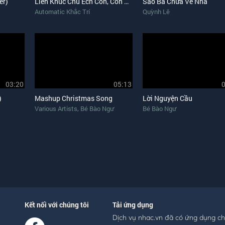
er)
Liên Khúc Chú Ếch Con, Con Cào Cào, Hai Con Thằn Lằn Con
Sao Ba Chưa Về Nhà
Automatic Khắc Trí
Quỳnh Lê
03:20
05:13
)
Mashup Christmas Song
Lời Nguyện Cầu
,
Various Artists
Bé Bào Ngư
Bé Bào Ngư
Kết nối với chúng tôi
Tải ứng dụng
Dịch vụ nhac.vn đã có ứng dụng c