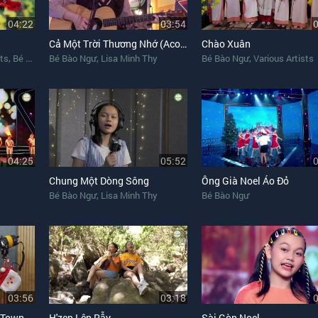
04:22
03:54
Cả Một Trời Thương Nhớ (Acoustic)
Chào Xuân
,
,
,
sts
Bé Bào Ngư
Bé Bào Ngư
Lisa Minh Thy
Bé Bào Ngư
Various Artists
04:25
05:52
Chung Một Dòng Sông
Ông Già Noel Áo Đỏ
,
Bé Bào Ngư
Lisa Minh Thy
Bé Bào Ngư
03:56
03:18
Santa Claus Is Coming Town (Song Ngữ)
H'zen Lên Rẫy
Sài Gòn Noel