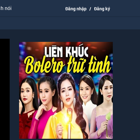
h nói
Đăng nhập
/
Đăng ký