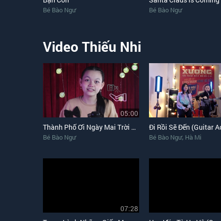
Bé Bào Ngư
Bé Bào Ngư
Video Thiếu Nhi
05:00
Thành Phố Ơi Ngày Mai Trời Lại Sáng
Đi Rồi Sẽ Đến (Guitar A
,
Bé Bào Ngư
Bé Bào Ngư
Hà Mi
07:28