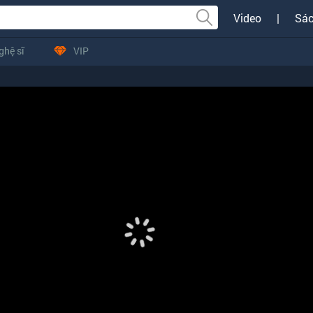
Video
|
Sác
ghệ sĩ
VIP