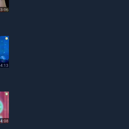
03:06
04:13
04:08