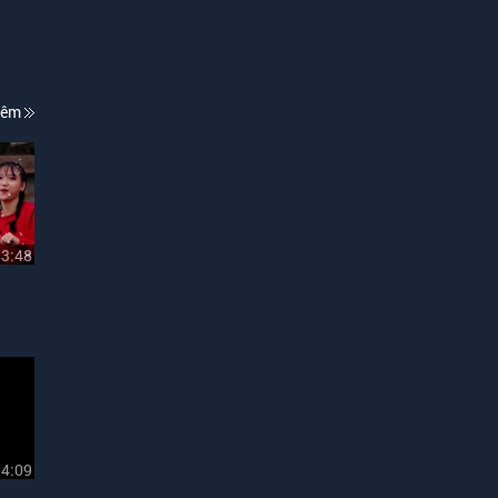
hêm
03:48
04:09