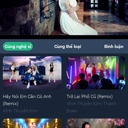
Cùng nghệ sĩ
Cùng thể loại
Bình luận
Hãy Nói Em Cần Có Anh
Trở Lại Phố Cũ (Remix)
(Remix)
Vĩnh Thuyên Kim
,
Thanh
Vĩnh Thuyên Kim
Đoàn