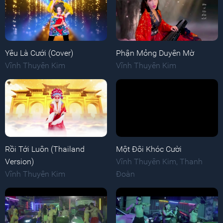
Yêu Là Cưới (Cover)
Phận Mỏng Duyên Mờ
Vĩnh Thuyên Kim
Vĩnh Thuyên Kim
Rồi Tới Luôn (Thailand
Một Đôi Khóc Cười
Version)
Vĩnh Thuyên Kim
,
Thanh
Vĩnh Thuyên Kim
Đoàn