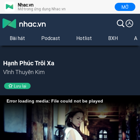
Nhac.vn
MỞ
Mở trong ứng dụng Nhac.vn
Bài hát
Podcast
Hotlist
BXH
Al
Hạnh Phúc Trôi Xa
Vĩnh Thuyên Kim
Lưu lại
Error loading media: File could not be played