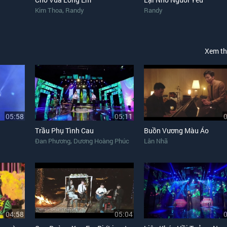
,
Kim Thoa
Randy
Randy
Xem t
05:58
05:11
Trầu Phụ Tình Cau
Buồn Vương Màu Áo
,
Đan Phương
Dương Hoàng Phúc
Lân Nhã
04:58
05:04