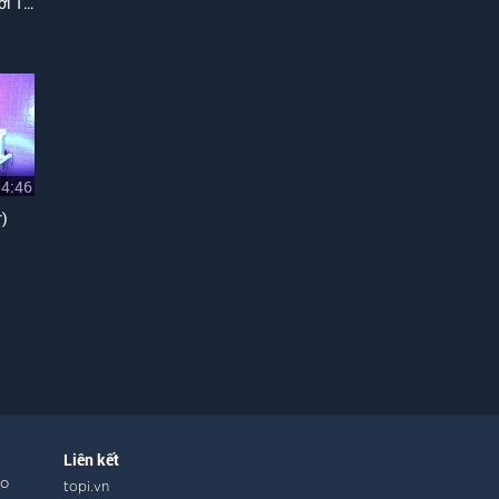
Liên Khúc Hồi Tưởng, Người Tình Không Đến
04:46
r)
Liên kết
ho
topi.vn