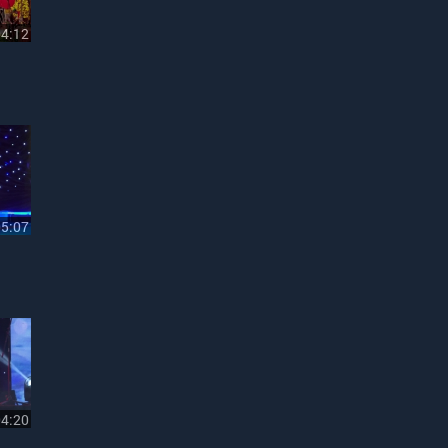
04:12
05:07
04:20