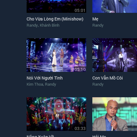
05:01
Cho Vừa Lòng Em (Minishow)
Mẹ
,
Randy
Khánh Bình
Randy
05:10
Nói Với Người Tình
Con Vẫn Mồ Côi
,
Kim Thoa
Randy
Randy
03:33
Nắng Xuân Về
Hỏi Mẹ