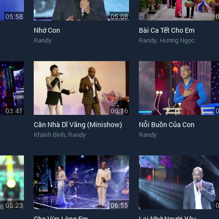
05:58
05:08
Nhớ Con
Bài Ca Tết Cho Em
,
Randy
Randy
Hương Ngọc
03:41
06:16
Căn Nhà Dĩ Vãng (Minishow)
Nỗi Buồn Của Con
,
Khánh Bình
Randy
Randy
05:23
06:55
Cho Vừa Lòng Em
Lại Nhớ Người Yêu