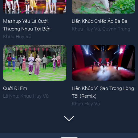
Mashup Yêu Là Cưới,
Liên Khúc Chiếc Áo Bà Ba
Thương Nhau Tới Bến
Khưu Huy Vũ
,
Quỳnh Trang
Khưu Huy Vũ
Cưới Đi Em
Liên Khúc Vì Sao Trong Lòng
Lê Như
,
Khưu Huy Vũ
Tôi (Remix)
Khưu Huy Vũ