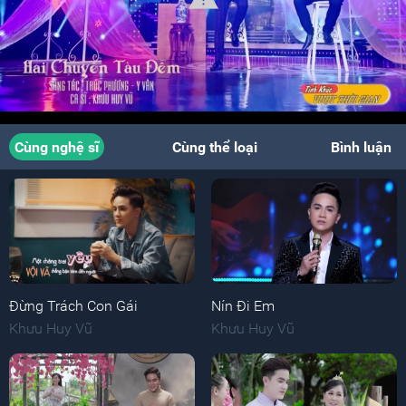
Cùng nghệ sĩ
Cùng thể loại
Bình luận
Đừng Trách Con Gái
Nín Đi Em
Khưu Huy Vũ
Khưu Huy Vũ