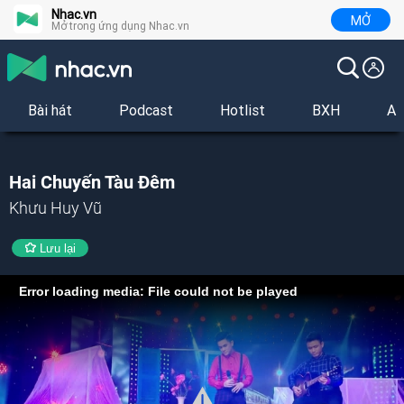
Nhac.vn
MỞ
Mở trong ứng dụng Nhac.vn
Bài hát
Podcast
Hotlist
BXH
Al
Hai Chuyến Tàu Đêm
Khưu Huy Vũ
Lưu lại
Error loading media: File could not be played