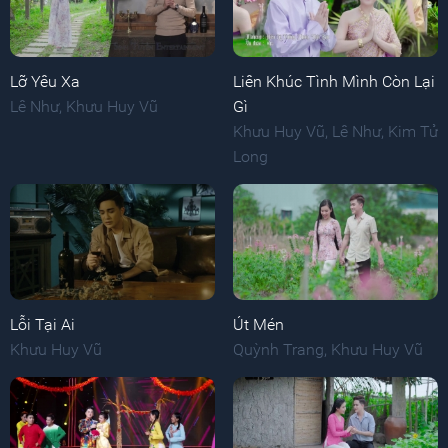
Lỡ Yêu Xa
Liên Khúc Tình Mình Còn Lại
Lê Như
,
Khưu Huy Vũ
Gì
Khưu Huy Vũ
,
Lê Như
,
Kim Tử
Long
Lỗi Tại Ai
Út Mén
Khưu Huy Vũ
Quỳnh Trang
,
Khưu Huy Vũ